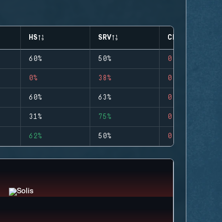
HS
SRV
CLUTCHES
60%
50%
0
0%
38%
0
60%
63%
0
31%
75%
0
62%
50%
0