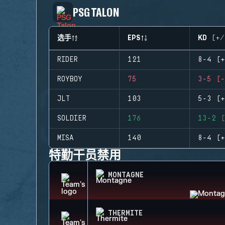
PSG TALON
选手
EPS
KD (+/
RIDER
121
8-4 (+
ROYBOY
75
3-5 (-
JLT
103
5-3 (+
SOLDIER
176
13-2 (
MISA
140
8-4 (+
特勤干员禁用
MONTAGNE
THERMITE