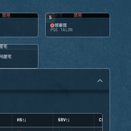
禁用
禁用
5
领事馆
PSG TALON
间屋宅
HS
SRV
CLUTCHES