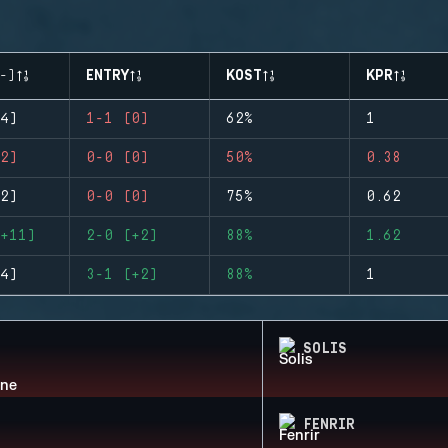
-)
ENTRY
KOST
KPR
4)
1-1 (0)
62%
1
2)
0-0 (0)
50%
0.38
2)
0-0 (0)
75%
0.62
+11)
2-0 (+2)
88%
1.62
4)
3-1 (+2)
88%
1
SOLIS
FENRIR