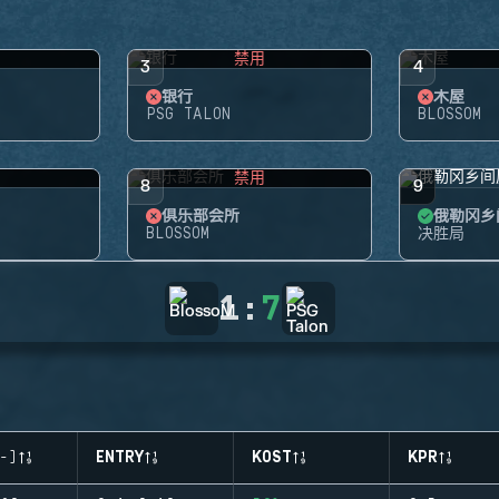
禁用
3
4
银行
木屋
PSG TALON
BLOSSOM
禁用
8
9
俱乐部会所
俄勒冈乡
BLOSSOM
决胜局
1
:
7
-)
ENTRY
KOST
KPR