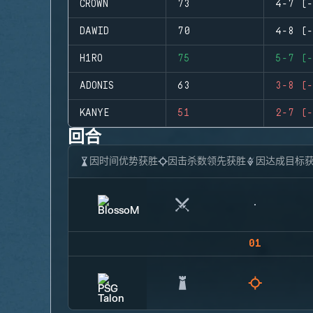
CROWN
73
4-7 (-
DAWID
70
4-8 (-
H1RO
75
5-7 (-
ADONIS
63
3-8 (-
KANYE
51
2-7 (-
回合
因时间优势获胜
因击杀数领先获胜
因达成目标
01