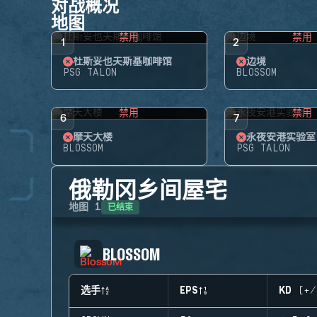
对战概况
地图
禁用
禁用
1
2
杜斯妥也夫斯基咖啡馆
边境
PSG TALON
BLOSSOM
禁用
禁用
6
7
摩天大楼
永夜安港实验室
BLOSSOM
PSG TALON
俄勒冈乡间屋宅
已结束
地图
1
BLOSSOM
选手
EPS
KD (+/