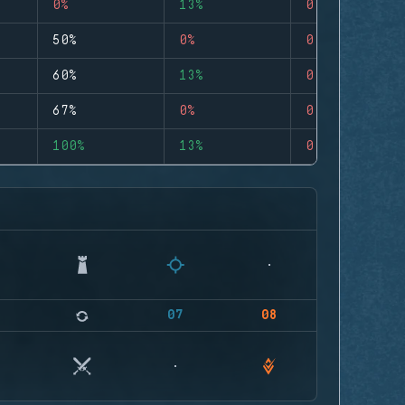
0%
13%
0
50%
0%
0
60%
13%
0
67%
0%
0
100%
13%
0
07
08