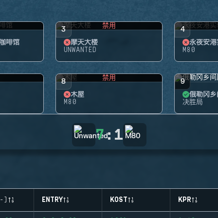
禁用
3
4
咖啡馆
摩天大楼
永夜安港
UNWANTED
M80
禁用
8
9
木屋
俄勒冈乡
M80
决胜局
7
:
1
-)
ENTRY
KOST
KPR