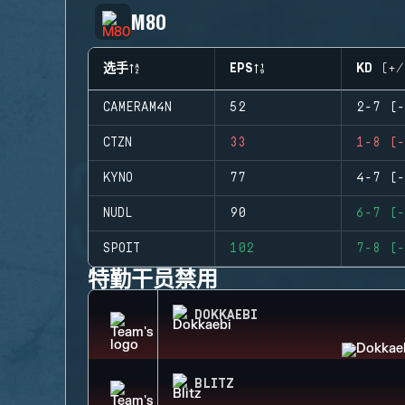
M80
选手
EPS
KD (+/
CAMERAM4N
52
2-7 (-
CTZN
33
1-8 (-
KYNO
77
4-7 (-
NUDL
90
6-7 (-
SPOIT
102
7-8 (-
特勤干员禁用
DOKKAEBI
BLITZ