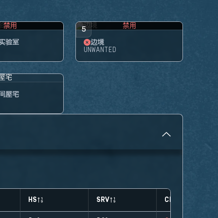
禁用
禁用
5
实验室
边境
UNWANTED
间屋宅
HS
SRV
CLUTCHES