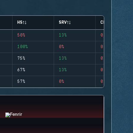
HS
SRV
CLUTCHES
50%
13%
0
100%
0%
0
75%
13%
0
67%
13%
0
57%
0%
0