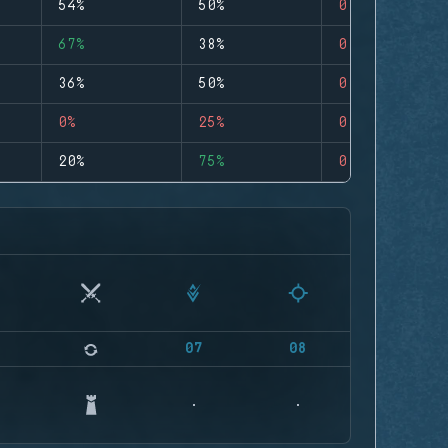
54%
50%
0
67%
38%
0
36%
50%
0
0%
25%
0
20%
75%
0
07
08