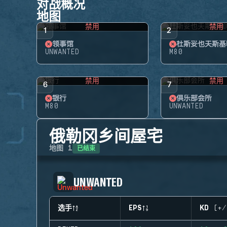
对战概况
地图
禁用
禁用
1
2
领事馆
杜斯妥也夫斯基
UNWANTED
M80
禁用
禁用
6
7
银行
俱乐部会所
M80
UNWANTED
俄勒冈乡间屋宅
已结束
地图
1
UNWANTED
选手
EPS
KD (+/