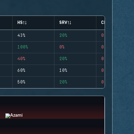
HS
SRV
CLUTCHES
43%
20%
0
100%
0%
0
40%
20%
0
60%
10%
0
50%
20%
0