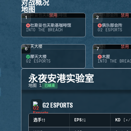
对战概况
地图
禁用
禁用
1
2
杜斯妥也夫斯基咖啡馆
俱乐部会所
INTO THE BREACH
G2 ESPORTS
禁用
6
7
摩天大楼
木屋
G2 ESPORTS
INTO THE BREA
永夜安港实验室
已结束
地图
1
G2 ESPORTS
选手
EPS
KD (+/