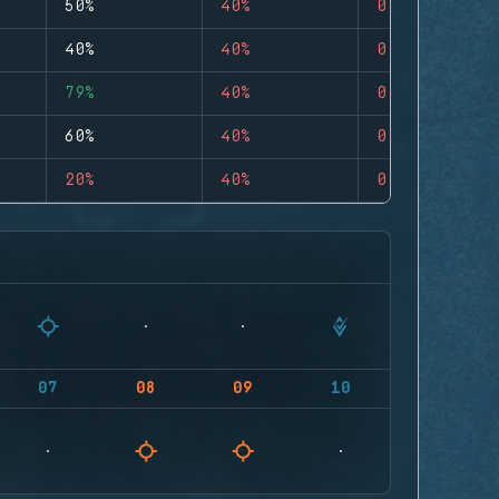
50%
40%
0
40%
40%
0
79%
40%
0
60%
40%
0
20%
40%
0
07
08
09
10