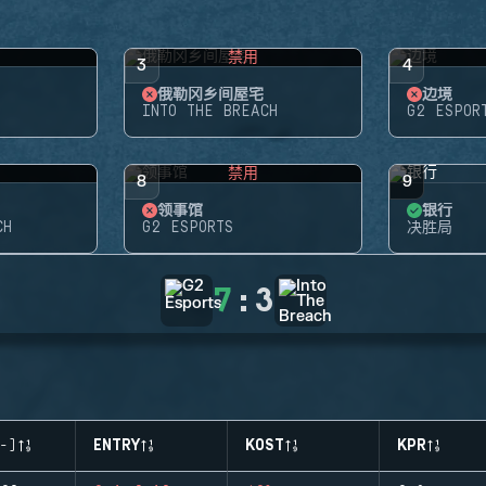
禁用
3
4
俄勒冈乡间屋宅
边境
INTO THE BREACH
G2 ESPOR
禁用
8
9
领事馆
银行
CH
G2 ESPORTS
决胜局
7
:
3
-)
ENTRY
KOST
KPR