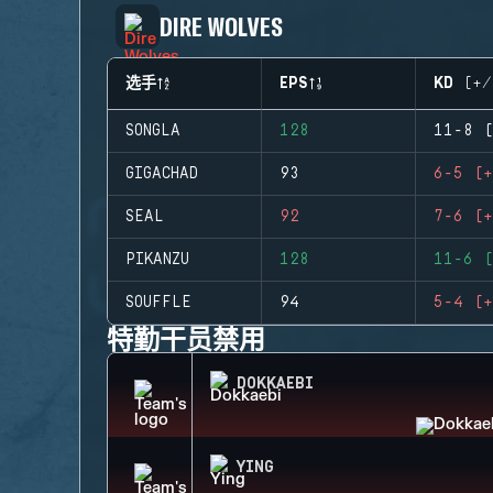
DIRE WOLVES
选手
EPS
KD (+/
SONGLA
128
11-8 (
GIGACHAD
93
6-5 (+
SEAL
92
7-6 (+
PIKANZU
128
11-6 (
SOUFFLE
94
5-4 (+
特勤干员禁用
DOKKAEBI
YING