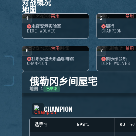
对战概况
地图
禁用
禁用
1
2
永夜安港实验室
银行
DIRE WOLVES
CHAMPION
禁用
禁用
6
7
杜斯妥也夫斯基咖啡馆
俱乐部会所
CHAMPION
DIRE WOLVES
俄勒冈乡间屋宅
已结束
地图
1
CHAMPION
选手
EPS
KD (+/