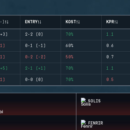
-)
ENTRY
KOST
KPR
+3)
2-2 (0)
70%
1.1
1)
0-1 (-1)
60%
0.6
1)
0-2 (-2)
50%
0.7
+5)
2-1 (+1)
70%
1.1
1)
0-0 (0)
70%
0.5
SOLIS
FENRIR