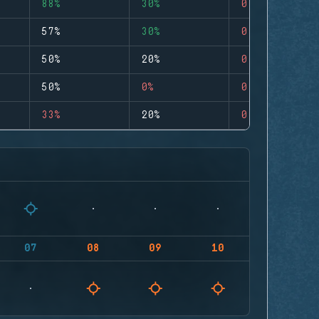
88%
30%
0
57%
30%
0
50%
20%
0
50%
0%
0
33%
20%
0
07
08
09
10