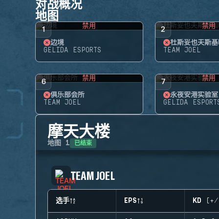
对战概况
地图
禁用
禁用
1
2
边境
杜斯妥也夫斯基
GELIDA ESPORTS
TEAM JOEL
禁用
禁用
6
7
俱乐部会所
永夜安港实验室
TEAM JOEL
GELIDA ESPORT
摩天大楼
已结束
地图
1
TEAM JOEL
选手
EPS
KD (+/