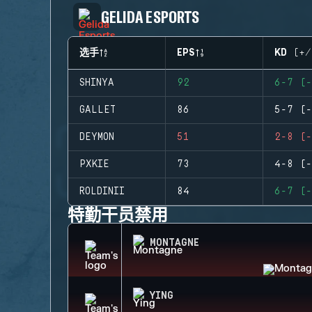
GELIDA ESPORTS
选手
EPS
KD (+/
SHINYA
92
6-7 (-
GALLET
86
5-7 (-
DEYMON
51
2-8 (-
PXKIE
73
4-8 (-
ROLDINII
84
6-7 (-
特勤干员禁用
MONTAGNE
YING