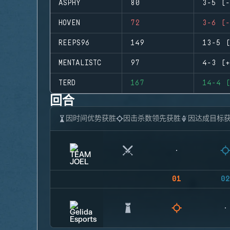
ASPHY
80
3-5 (-
HOVEN
72
3-6 (-
REEPS96
149
13-5 (
MENTALISTC
97
4-3 (+
TERD
167
14-4 (
回合
因时间优势获胜
因击杀数领先获胜
因达成目标
01
02