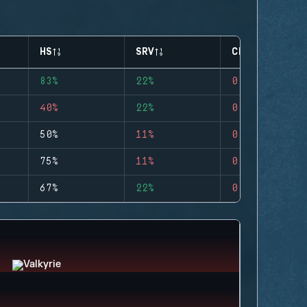
HS
SRV
CLUTCHES
83%
22%
0
40%
22%
0
50%
11%
0
75%
11%
0
67%
22%
0