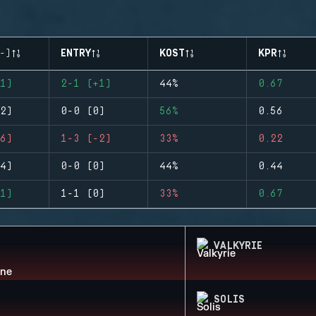
-)
ENTRY
KOST
KPR
1)
2-1 (+1)
44%
0.67
2)
0-0 (0)
56%
0.56
6)
1-3 (-2)
33%
0.22
4)
0-0 (0)
44%
0.44
1)
1-1 (0)
33%
0.67
VALKYRIE
SOLIS