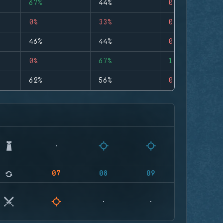
67%
44%
0
0%
33%
0
46%
44%
0
0%
67%
1
62%
56%
0
07
08
09