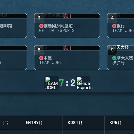
禁用
3
4
咖啡馆
俄勒冈乡间屋宅
银行
GELIDA ESPORTS
TEAM JOE
禁用
8
9
木屋
摩天大楼
S
TEAM JOEL
决胜局
7
:
2
-)
ENTRY
KOST
KPR