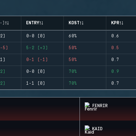
-)
ENTRY
KOST
KPR
2)
0-0 (0)
60%
0.6
-5)
5-2 (+3)
50%
0.5
1)
0-1 (-1)
50%
0.7
2)
0-0 (0)
70%
0.9
2)
1-1 (0)
70%
0.7
FENRIR
KAID