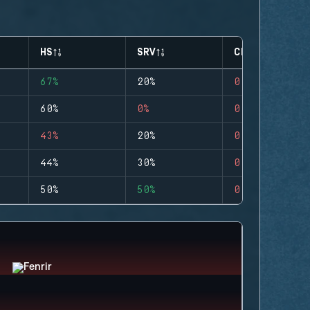
HS
SRV
CLUTCHES
67%
20%
0
60%
0%
0
43%
20%
0
44%
30%
0
50%
50%
0