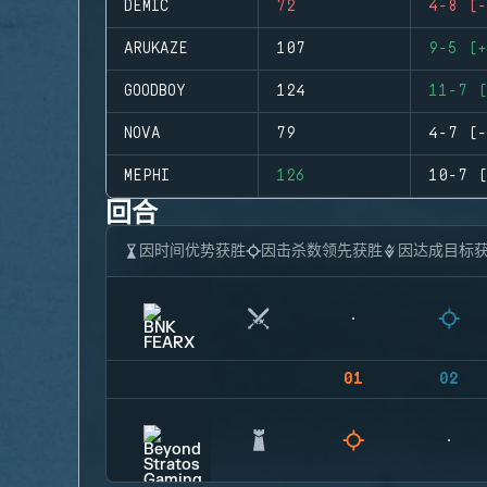
DEMIC
72
4-8 (-
ARUKAZE
107
9-5 (+
GOODBOY
124
11-7 (
NOVA
79
4-7 (-
MEPHI
126
10-7 (
回合
因时间优势获胜
因击杀数领先获胜
因达成目标
01
02