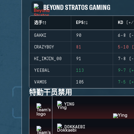
BEYOND STRATOS GAMING
选手
EPS
KD (+/
GAKKI
90
6-8 (-
CRAZYBOY
81
5-10 (
HI_IMJIN_00
91
7-8 (-
YEEBAL
113
9-7 (+
VAMOS
105
7-5 (+
特勤干员禁用
YING
DOKKAEBI