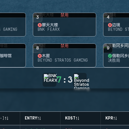
禁用
3
4
摩天大楼
边境
S GAMING
BNK FEARX
BEYOND S
禁用
8
9
咖啡馆
木屋
俄勒冈乡
BEYOND STRATOS GAMING
决胜局
7
:
3
-)
ENTRY
KOST
KPR