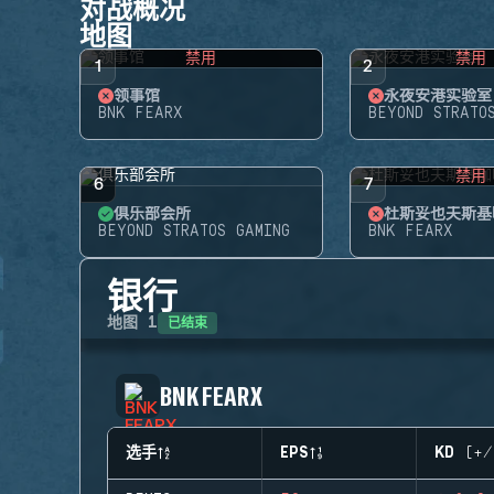
对战概况
地图
禁用
禁用
1
2
领事馆
永夜安港实验室
BNK FEARX
BEYOND STRATO
禁用
6
7
俱乐部会所
杜斯妥也夫斯基
BEYOND STRATOS GAMING
BNK FEARX
银行
已结束
地图
1
BNK FEARX
选手
EPS
KD (+/