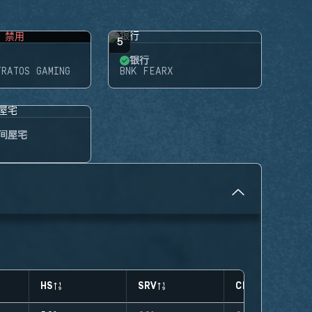
禁用
5
银行
TRATOS GAMING
BNK FEARX
间屋宅
HS
SRV
CLUTCHES