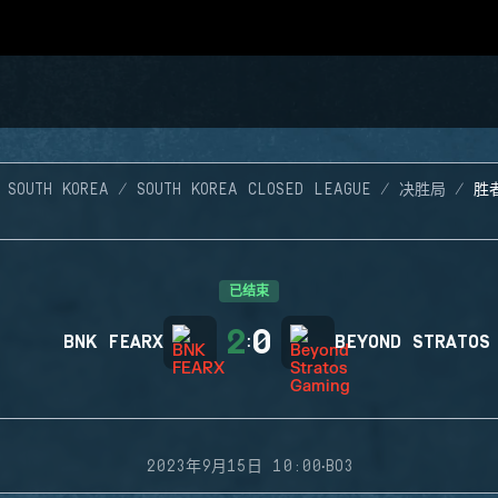
 SOUTH KOREA
SOUTH KOREA CLOSED LEAGUE
决胜局
胜
已结束
2
0
BNK FEARX
:
BEYOND STRATOS
·
2023年9月15日 10:00
BO3