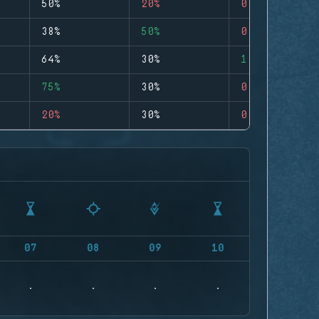
50%
20%
0
38%
50%
0
64%
30%
1
75%
30%
0
20%
30%
0
07
08
09
10