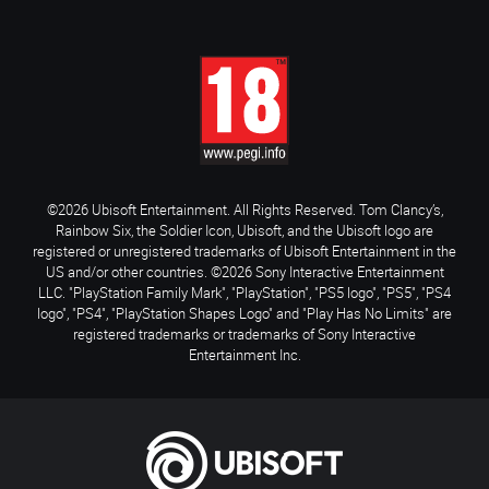
©2026 Ubisoft Entertainment. All Rights Reserved. Tom Clancy’s,
Rainbow Six, the Soldier Icon, Ubisoft, and the Ubisoft logo are
registered or unregistered trademarks of Ubisoft Entertainment in the
US and/or other countries. ©2026 Sony Interactive Entertainment
LLC. "PlayStation Family Mark", "PlayStation", "PS5 logo", "PS5", "PS4
logo", "PS4", "PlayStation Shapes Logo" and "Play Has No Limits" are
registered trademarks or trademarks of Sony Interactive
Entertainment Inc.