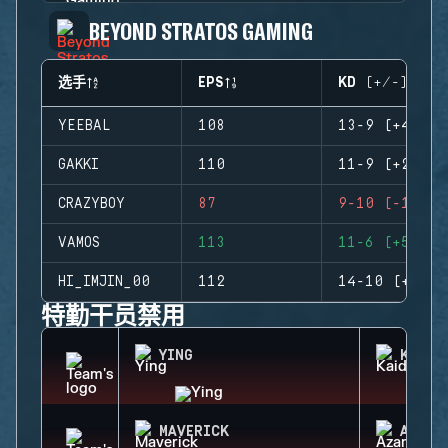
BEYOND STRATOS GAMING
选手
EPS
KD (+/-)
YEEBAL
108
13-9 (+4)
GAKKI
110
11-9 (+2)
CRAZYBOY
87
9-10 (-1)
VAMOS
113
11-6 (+5)
HI_IMJIN_00
112
14-10 (+4)
特勤干员禁用
YING
KAID
MAVERICK
AZAMI