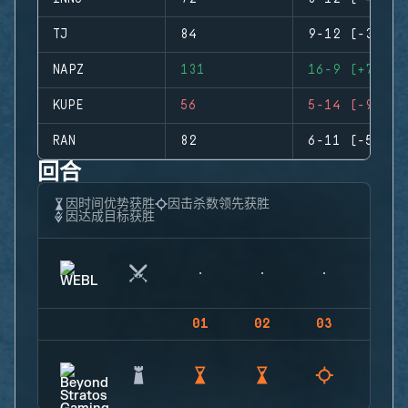
TJ
84
9-12 (-3)
NAPZ
131
16-9 (+7)
KUPE
56
5-14 (-9)
RAN
82
6-11 (-5)
回合
因时间优势获胜
因击杀数领先获胜
因达成目标获胜
01
02
03
04