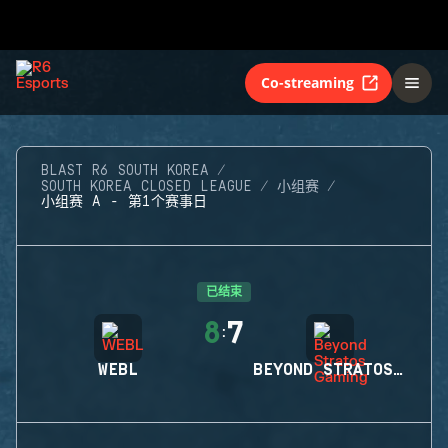
Co-streaming
BLAST R6 SOUTH KOREA
SOUTH KOREA CLOSED LEAGUE
小组赛
小组赛 A - 第1个赛事日
已结束
8
7
:
WEBL
BEYOND STRATOS GAMING