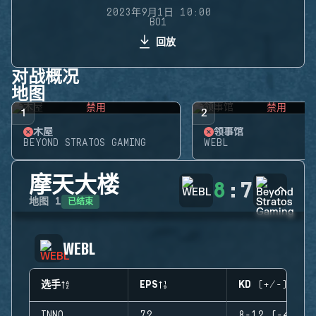
2023年9月1日 10:00
BO1
回放
对战概况
地图
禁用
禁用
1
2
木屋
领事馆
BEYOND STRATOS GAMING
WEBL
摩天大楼
8
:
7
已结束
地图
1
WEBL
选手
EPS
KD (+/-)
INNO
72
8-12 (-4)