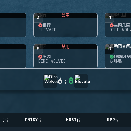
禁用
3
4
银行
主题乐园
ELEVATE
DIRE WOL
禁用
8
9
庄园
俄勒冈乡
DIRE WOLVES
决胜局
6
:
8
-)
ENTRY
KOST
KPR