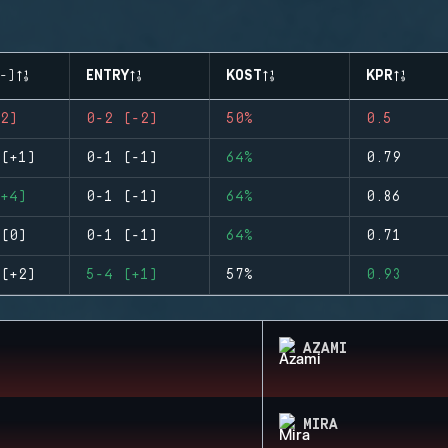
-)
ENTRY
KOST
KPR
2)
0-2 (-2)
50%
0.5
(+1)
0-1 (-1)
64%
0.79
+4)
0-1 (-1)
64%
0.86
(0)
0-1 (-1)
64%
0.71
(+2)
5-4 (+1)
57%
0.93
AZAMI
MIRA