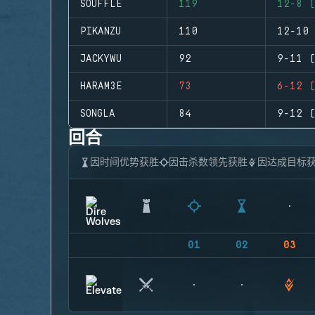
SOUFFLE
119
12-8 (
PIKANZU
110
12-10 
JACKYWU
92
9-11 (
HARAM3E
73
6-12 (
SONGLA
84
9-12 (
回合
因时间优势获胜
因击杀数领先获胜
因达成目标
01
02
03