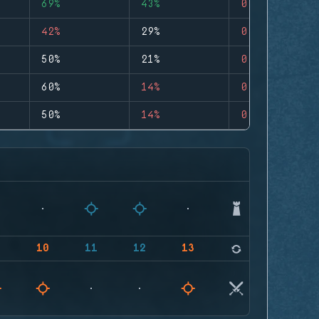
69%
43%
0
42%
29%
0
50%
21%
0
60%
14%
0
50%
14%
0
9
10
11
12
13
14