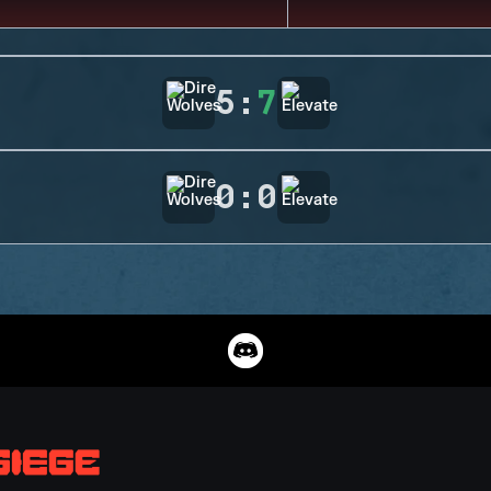
5
:
7
0
:
0