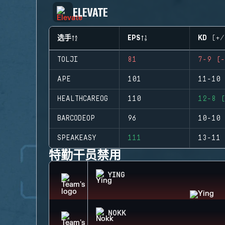
ELEVATE
选手
EPS
KD (+/
TOLJI
81
7-9 (-
APE
101
11-10 
HEALTHCAREOG
110
12-8 (
BARCODEOP
96
10-10 
SPEAKEASY
111
13-11 
特勤干员禁用
YING
NOKK