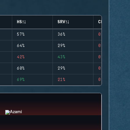
HS
SRV
CLUTCHES
57%
36%
0
64%
29%
0
42%
43%
0
60%
29%
0
69%
21%
0