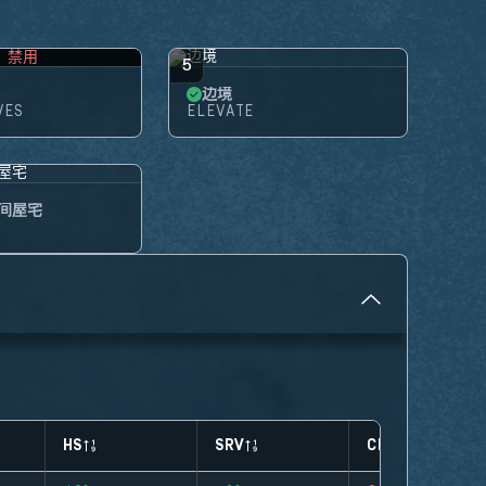
禁用
5
边境
VES
ELEVATE
间屋宅
HS
SRV
CLUTCHES