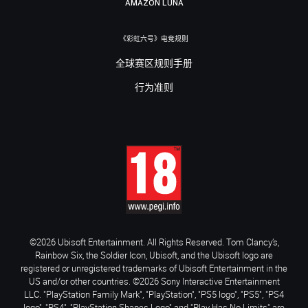
AMAZON LUNA
《彩虹六号》电竞规则
全球赛区规则手册
行为准则
©2026 Ubisoft Entertainment. All Rights Reserved. Tom Clancy’s,
Rainbow Six, the Soldier Icon, Ubisoft, and the Ubisoft logo are
registered or unregistered trademarks of Ubisoft Entertainment in the
US and/or other countries. ©2026 Sony Interactive Entertainment
LLC. "PlayStation Family Mark", "PlayStation", "PS5 logo", "PS5", "PS4
logo", "PS4", "PlayStation Shapes Logo" and "Play Has No Limits" are