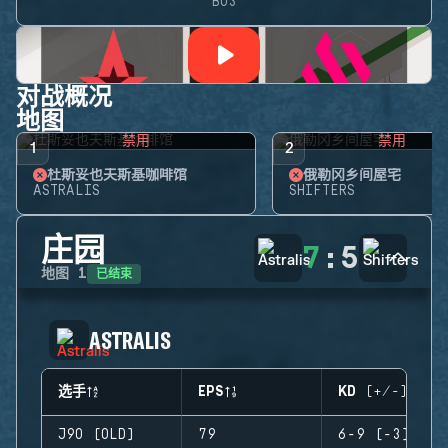
BO3
对战概况
地图
禁用
禁用
1
2
杜斯妥也夫斯基咖啡馆
俄勒冈乡间屋宅
ASTRALIS
SHIFTERS
庄园
7
:
5
已结束
地图
1
ASTRALIS
选手
EPS
KD (+/-)
J9O (OLD)
79
6-9 (-3)