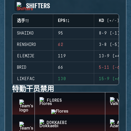
SHIFTERS
选手
EPS
KD (+/-)
SHAIIKO
95
8-9 (-1)
RENSHIRO
62
3-8 (-5)
ELEMZJE
119
13-9 (+4)
BRID
66
5-11 (-6)
LIKEFAC
130
15-9 (+6)
特勤干员禁用
FLORES
VALKY
DOKKAEBI
AZAMI