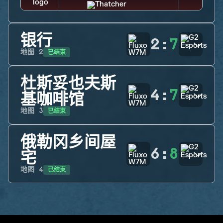
银行
2
:
7
已结束
地图
2
杜斯妥也夫斯
4
:
7
基咖啡馆
已结束
地图
3
俄勒冈乡间屋
6
:
8
宅
已结束
地图
4