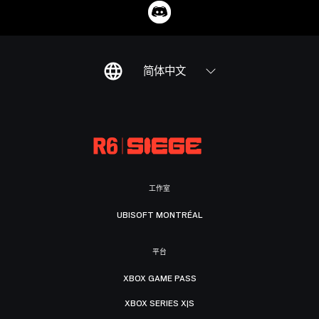
简体中文
工作室
UBISOFT MONTRÉAL
平台
XBOX GAME PASS
XBOX SERIES X|S