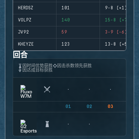
HERDSZ
101
9-8 (+1)
VOLPZ
140
15-8 (+7)
JV92
59
3-9 (-6)
KHEYZE
123
13-8 (+5)
回合
因时间优势获胜
因击杀数领先获胜
因达成目标获胜
01
02
03
04