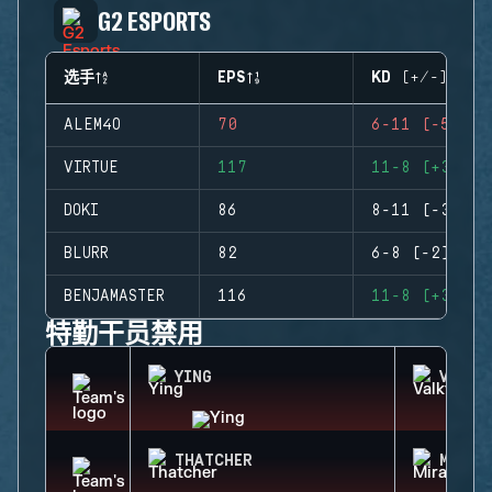
G2 ESPORTS
选手
EPS
KD (+/-)
ALEM4O
70
6-11 (-5)
VIRTUE
117
11-8 (+3)
DOKI
86
8-11 (-3)
BLURR
82
6-8 (-2)
BENJAMASTER
116
11-8 (+3)
特勤干员禁用
YING
VALKY
THATCHER
MIRA