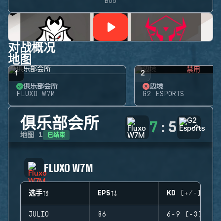
BO5
对战概况
地图
禁用
1
2
俱乐部会所
边境
FLUXO W7M
G2 ESPORTS
俱乐部会所
7
:
5
已结束
地图
1
FLUXO W7M
选手
EPS
KD (+/-)
JULIO
86
6-9 (-3)