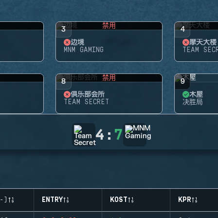
禁用
3
4
边境
摩天大楼
MNM GAMING
TEAM SEC
禁用
8
9
俱乐部会所
木屋
TEAM SECRET
决胜局
4
:
7
-)
ENTRY
KOST
KPR