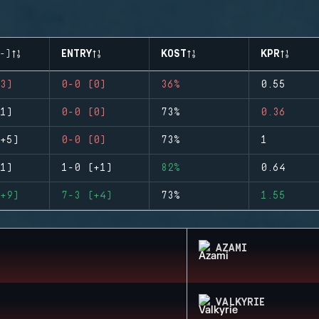
-)
ENTRY
KOST
KPR
3)
0-0 (0)
36%
0.55
1)
0-0 (0)
73%
0.36
+5)
0-0 (0)
73%
1
1)
1-0 (+1)
82%
0.64
+9)
7-3 (+4)
73%
1.55
AZAMI
VALKYRIE