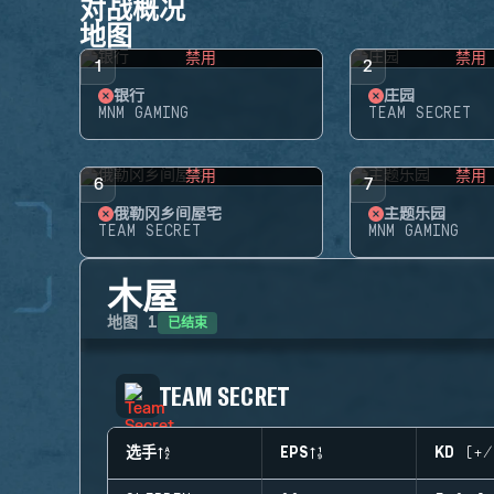
对战概况
地图
禁用
禁用
1
2
银行
庄园
MNM GAMING
TEAM SECRET
禁用
禁用
6
7
俄勒冈乡间屋宅
主题乐园
TEAM SECRET
MNM GAMING
木屋
已结束
地图
1
TEAM SECRET
选手
EPS
KD (+/