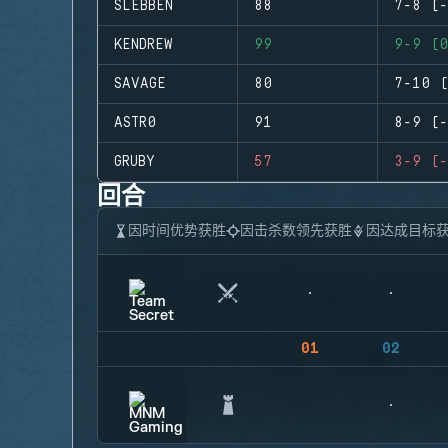
SLEBBEN
88
7-8 (-
KENDREW
99
9-9 (0
SAVAGE
80
7-10 (
ASTR0
91
8-9 (-
GRUBY
57
3-9 (-
回合
因时间优势获胜
因击杀数领先获胜
因达成目标
01
02