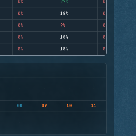
0%
27%
0
0%
18%
0
0%
9%
0
0%
18%
0
0%
18%
0
08
09
10
11