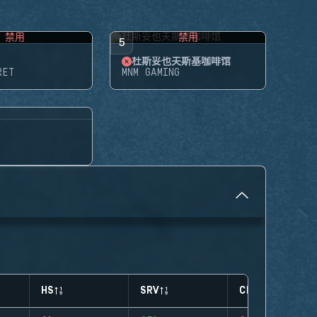
禁用
禁用
5
杜斯妥也夫斯基咖啡馆
RET
MNM GAMING
HS
SRV
CLUTCHES