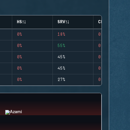
HS
SRV
CLUTCHES
0%
18%
0
0%
55%
0
0%
45%
0
0%
45%
0
0%
27%
0