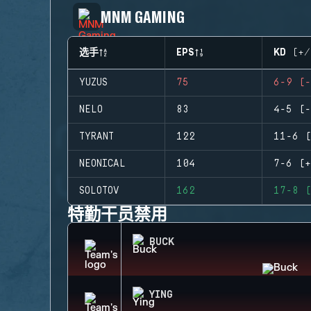
MNM GAMING
选手
EPS
KD (+/
YUZUS
75
6-9 (-
NELO
83
4-5 (-
TYRANT
122
11-6 (
NEONICAL
104
7-6 (+
SOLOTOV
162
17-8 (
特勤干员禁用
BUCK
YING