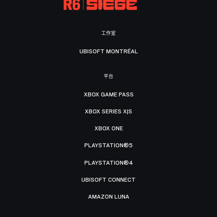
工作室
UBISOFT MONTRÉAL
平台
XBOX GAME PASS
XBOX SERIES X|S
XBOX ONE
PLAYSTATION®5
PLAYSTATION®4
UBISOFT CONNECT
AMAZON LUNA