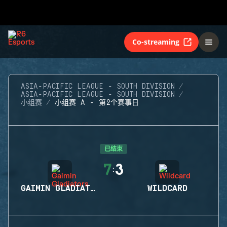
Co-streaming
ASIA-PACIFIC LEAGUE - SOUTH DIVISION
ASIA-PACIFIC LEAGUE - SOUTH DIVISION
小组赛
小组赛 A - 第2个赛事日
已结束
7
3
:
GAIMIN GLADIATORS
WILDCARD