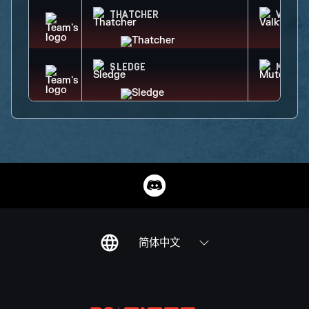
THATCHER
VALKY
SLEDGE
MUTE
简体中文