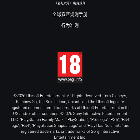
《彩虹六号》电竞规则
全球赛区规则手册
行为准则
©2026 Ubisoft Entertainment. All Rights Reserved. Tom Clancy’s,
Rainbow Six, the Soldier Icon, Ubisoft, and the Ubisoft logo are
registered or unregistered trademarks of Ubisoft Entertainment in the
US and/or other countries. ©2026 Sony Interactive Entertainment
LLC. "PlayStation Family Mark", "PlayStation", "PS5 logo", "PS5", "PS4
logo", "PS4", "PlayStation Shapes Logo" and "Play Has No Limits" are
registered trademarks or trademarks of Sony Interactive
Entertainment Inc.