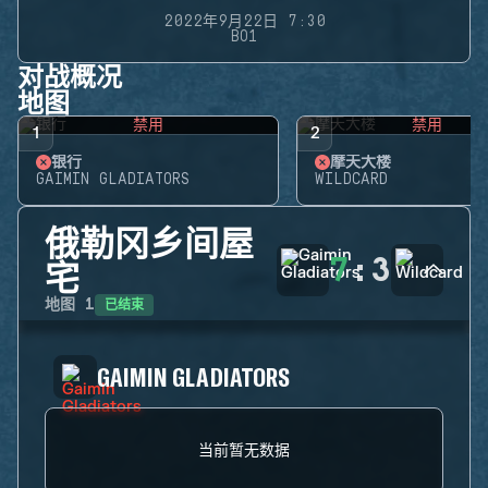
2022年9月22日 7:30
BO1
对战概况
地图
禁用
禁用
1
2
银行
摩天大楼
GAIMIN GLADIATORS
WILDCARD
俄勒冈乡间屋
7
:
3
宅
已结束
地图
1
GAIMIN GLADIATORS
当前暂无数据