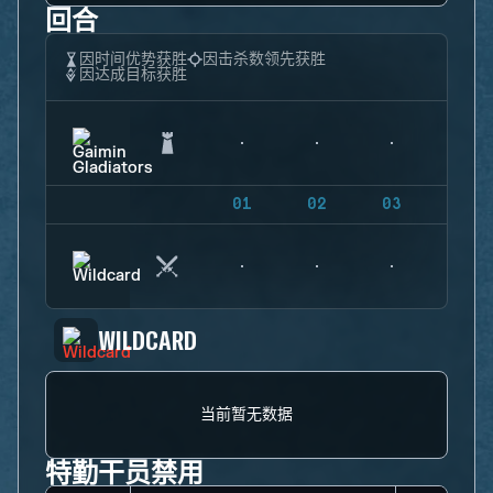
回合
因时间优势获胜
因击杀数领先获胜
因达成目标获胜
01
02
03
04
WILDCARD
当前暂无数据
特勤干员禁用