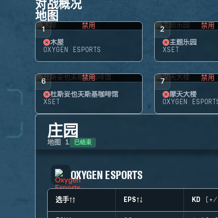
对战概况
地图
禁用
禁用
1
2
木屋
主题乐园
OXYGEN ESPORTS
XSET
禁用
禁用
6
7
杜斯妥也夫斯基咖啡馆
摩天大楼
XSET
OXYGEN ESPORT
庄园
已结束
地图
1
OXYGEN ESPORTS
选手
EPS
KD (+/