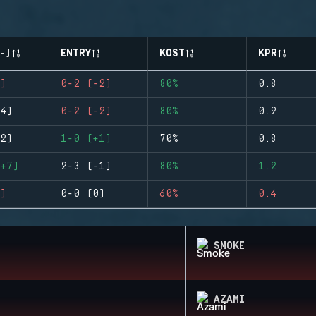
-)
ENTRY
KOST
KPR
)
0-2 (-2)
80%
0.8
4)
0-2 (-2)
80%
0.9
2)
1-0 (+1)
70%
0.8
+7)
2-3 (-1)
80%
1.2
)
0-0 (0)
60%
0.4
SMOKE
AZAMI