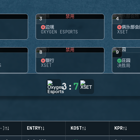
禁用
3
4
边境
俱乐部会
OXYGEN ESPORTS
XSET
禁用
8
9
银行
庄园
S
XSET
决胜局
3
:
7
-)
ENTRY
KOST
KPR