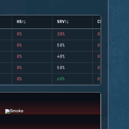
HS
SRV
CLUTCHES
0%
20%
0
0%
50%
0
0%
40%
0
0%
50%
0
0%
60%
0