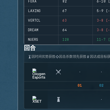
FOXA
82
6-10 (
LAXING
67
5-9 (-
VERTCL
63
3-8 (-
DREAM
64
3-8 (-
NUERS
128
11-7 (
回合
因时间优势获胜
因击杀数领先获胜
因达成目标
01
02