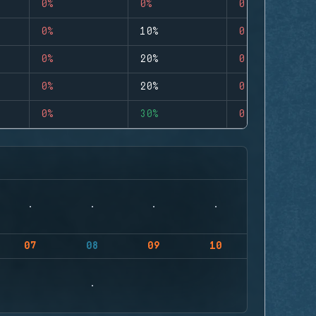
0%
0%
0
0%
10%
0
0%
20%
0
0%
20%
0
0%
30%
0
07
08
09
10