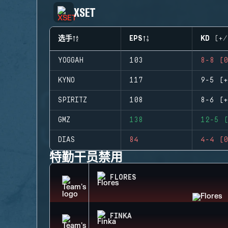
XSET
选手
EPS
KD (+/
YOGGAH
103
8-8 (0
KYNO
117
9-5 (+
SPIRITZ
108
8-6 (+
GMZ
138
12-5 (
DIAS
84
4-4 (0
特勤干员禁用
FLORES
FINKA