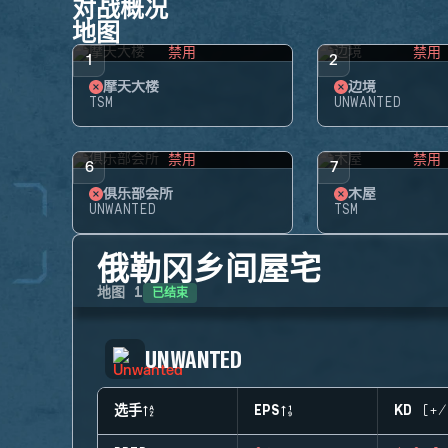
对战概况
地图
禁用
禁用
1
2
摩天大楼
边境
TSM
UNWANTED
禁用
禁用
6
7
俱乐部会所
木屋
UNWANTED
TSM
俄勒冈乡间屋宅
已结束
地图
1
UNWANTED
选手
EPS
KD (+/