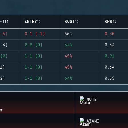
-)
ENTRY
KOST
KPR
-5)
0-1 (-1)
55%
0.45
-4)
2-2 (0)
64%
0.64
(0)
1-1 (0)
45%
0.91
1)
1-1 (0)
45%
0.64
2)
1-1 (0)
64%
0.55
MUTE
AZAMI