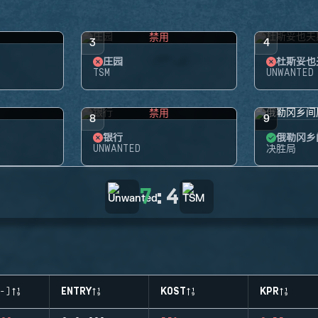
禁用
3
4
庄园
杜斯妥也
TSM
UNWANTED
禁用
8
9
银行
俄勒冈乡
UNWANTED
决胜局
7
:
4
-)
ENTRY
KOST
KPR