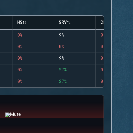
HS
SRV
CLUTCHES
0%
9%
0
0%
0%
0
0%
9%
0
0%
27%
0
0%
27%
0