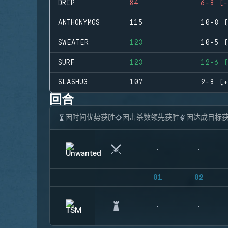
DRIP
84
6-8 (-
ANTHONYMGS
115
10-8 (
SWEATER
123
10-5 (
SURF
123
12-6 (
SLASHUG
107
9-8 (+
回合
因时间优势获胜
因击杀数领先获胜
因达成目标
01
02