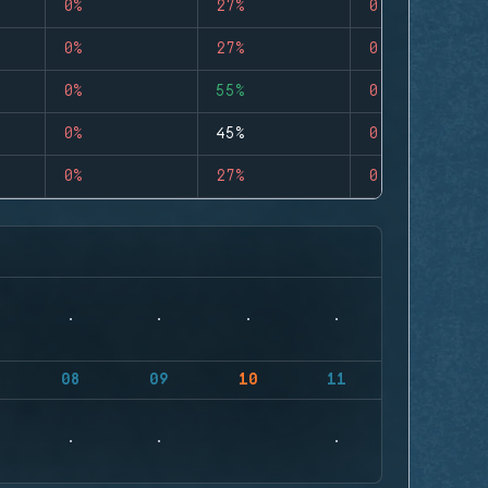
0%
27%
0
0%
27%
0
0%
55%
0
0%
45%
0
0%
27%
0
08
09
10
11