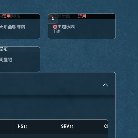
禁用
禁用
5
夫斯基咖啡馆
主题乐园
TSM
间屋宅
HS
SRV
CLUTCHES