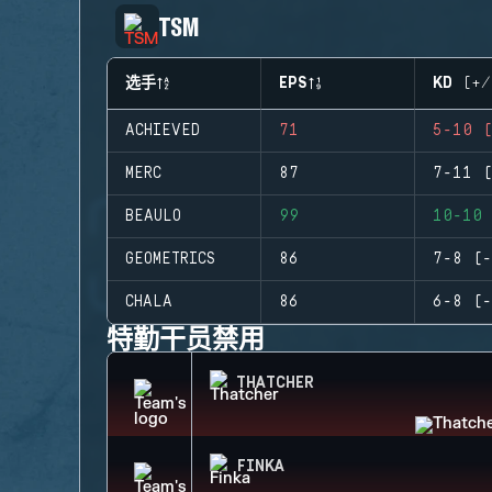
TSM
选手
EPS
KD (+/
ACHIEVED
71
5-10 (
MERC
87
7-11 (
BEAULO
99
10-10 
GEOMETRICS
86
7-8 (-
CHALA
86
6-8 (-
特勤干员禁用
THATCHER
FINKA