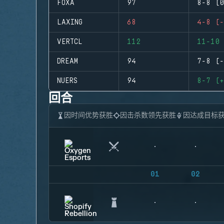
FOXA
97
8-8 (0
LAXING
68
4-8 (-
VERTCL
112
11-10 
DREAM
94
7-8 (-
NUERS
94
8-7 (+
回合
因时间优势获胜
因击杀数领先获胜
因达成目标
01
02