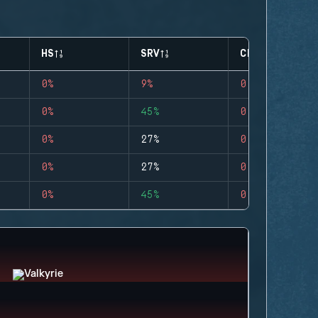
HS
SRV
CLUTCHES
0%
9%
0
0%
45%
0
0%
27%
0
0%
27%
0
0%
45%
0