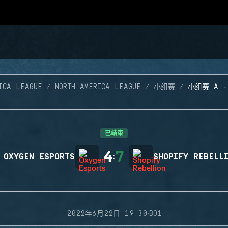
ICA LEAGUE
NORTH AMERICA LEAGUE
小组赛
小组赛 A 
已结束
4
7
OXYGEN ESPORTS
:
SHOPIFY REBELL
·
2022年6月22日 19:30
BO1