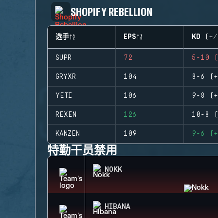
SHOPIFY REBELLION
选手
EPS
KD (+/
SUPR
72
5-10 (
GRYXR
104
8-6 (+
YETI
106
9-8 (+
REXEN
126
10-8 (
KANZEN
109
9-6 (+
特勤干员禁用
NOKK
HIBANA