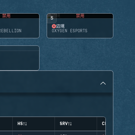
禁用
禁用
5
边境
REBELLION
OXYGEN ESPORTS
HS
SRV
CLUTCHES