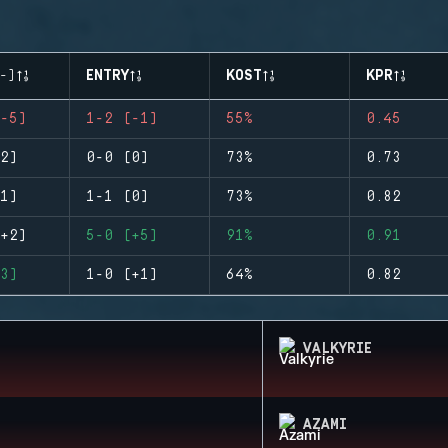
-)
ENTRY
KOST
KPR
-5)
1-2 (-1)
55%
0.45
2)
0-0 (0)
73%
0.73
1)
1-1 (0)
73%
0.82
+2)
5-0 (+5)
91%
0.91
3)
1-0 (+1)
64%
0.82
VALKYRIE
AZAMI