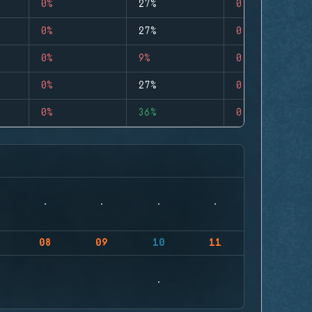
0%
27%
0
0%
27%
0
0%
9%
0
0%
27%
0
0%
36%
0
08
09
10
11