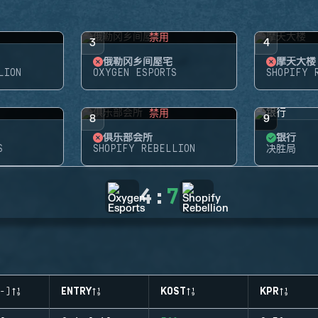
禁用
3
4
俄勒冈乡间屋宅
摩天大楼
LION
OXYGEN ESPORTS
SHOPIFY 
禁用
8
9
俱乐部会所
银行
S
SHOPIFY REBELLION
决胜局
4
:
7
-)
ENTRY
KOST
KPR