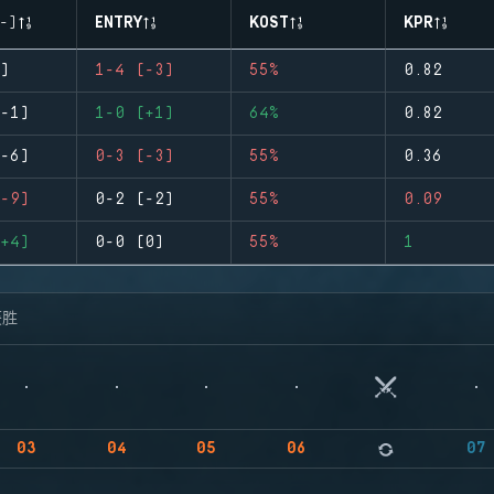
-)
ENTRY
KOST
KPR
)
1-4 (-3)
55%
0.82
-1)
1-0 (+1)
64%
0.82
-6)
0-3 (-3)
55%
0.36
-9)
0-2 (-2)
55%
0.09
+4)
0-0 (0)
55%
1
获胜
03
04
05
06
07