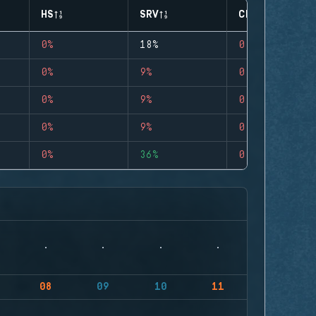
HS
SRV
CLUTCHES
0%
18%
0
0%
9%
0
0%
9%
0
0%
9%
0
0%
36%
0
08
09
10
11