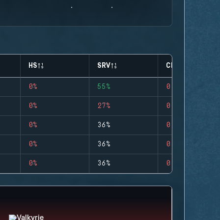
HS
SRV
CLUTCHES
0%
55%
0
0%
27%
0
0%
36%
0
0%
36%
0
0%
36%
0