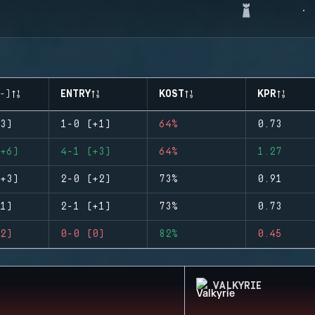
-)
ENTRY
KOST
KPR
3)
1-0 (+1)
64%
0.73
+6)
4-1 (+3)
64%
1.27
+3)
2-0 (+2)
73%
0.91
1)
2-1 (+1)
73%
0.73
2)
0-0 (0)
82%
0.45
VALKYRIE