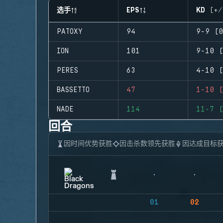
选手
EPS
KD (+/
PATOXY
94
9-9 (0
ION
101
9-10 (
PERES
63
4-10 (
BASSETTO
47
1-10 (
NADE
114
11-7 (
回合
因时间优势获胜
因击杀数领先获胜
因达成目标
01
02