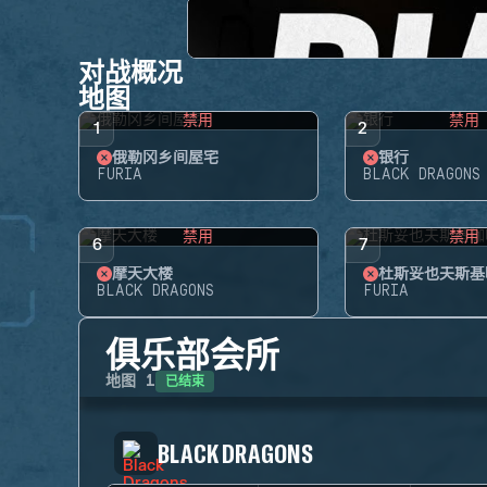
对战概况
地图
禁用
禁用
1
2
俄勒冈乡间屋宅
银行
FURIA
BLACK DRAGONS
禁用
禁用
6
7
摩天大楼
杜斯妥也夫斯基
BLACK DRAGONS
FURIA
俱乐部会所
已结束
地图
1
BLACK DRAGONS