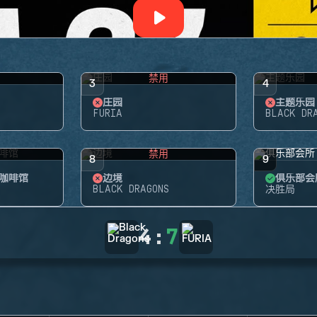
禁用
3
4
庄园
主题乐园
FURIA
BLACK DR
禁用
8
9
咖啡馆
边境
俱乐部会
BLACK DRAGONS
决胜局
4
:
7