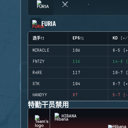
FURIA
选手
EPS
KD (+/
MIRACLE
106
8-5 (+
FNTZY
136
14-8 (
R4RE
117
10-7 (
STK
104
8-7 (+
HANDYY
87
5-7 (-
特勤干员禁用
HIBANA