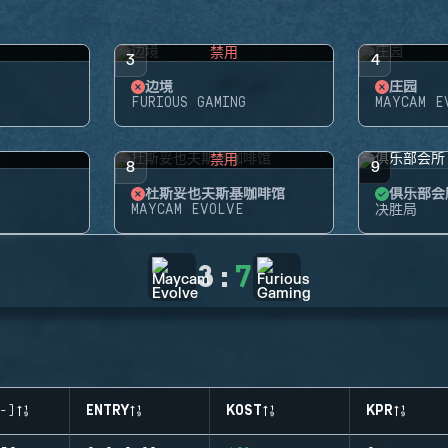
禁用
3
4
边境
庄园
FURIOUS GAMING
MAYCAM E
禁用
8
9
杜斯妥也夫斯基咖啡馆
俱乐部会
G
MAYCAM EVOLVE
决胜局
3
:
7
-)
ENTRY
KOST
KPR