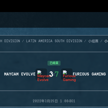
H DIVISION
LATIN AMERICA SOUTH DIVISION
小组赛
小
已结束
3
7
MAYCAM EVOLVE
:
FURIOUS GAMING
·
2022年3月25日 1:00
BO1