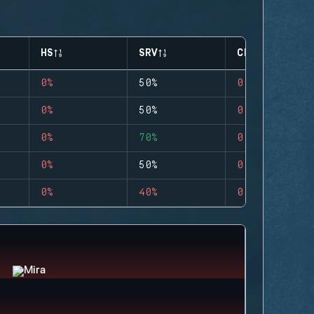
HS
SRV
CLUTCHES
0%
50%
0
0%
50%
0
0%
70%
0
0%
50%
0
0%
40%
0