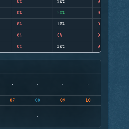
0%
10%
0
0%
20%
0
0%
10%
0
0%
0%
0
0%
10%
0
07
08
09
10