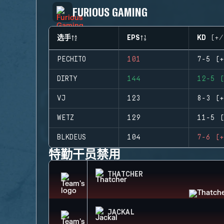
FURIOUS GAMING
选手
EPS
KD (+/
PECHITO
101
7-5 (+
DIRTY
144
12-5 (
VJ
123
8-3 (+
WETZ
129
11-5 (
BLKDEUS
104
7-6 (+
特勤干员禁用
THATCHER
JACKAL