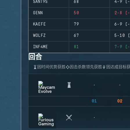
SANT9S
68
4-9 (-
GENN
50
2-8 (-
KAEFE
79
6-9 (-
WOLFZ
67
5-10 (
INF4ME
81
7-9 (-
回合
因时间优势获胜
因击杀数领先获胜
因达成目标
01
02