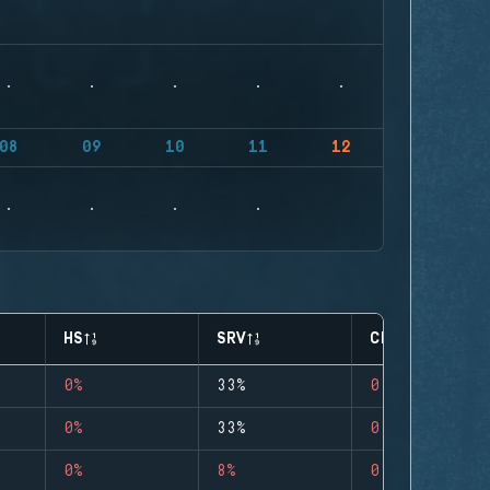
08
09
10
11
12
HS
SRV
CLUTCHES
0%
33%
0
0%
33%
0
0%
8%
0