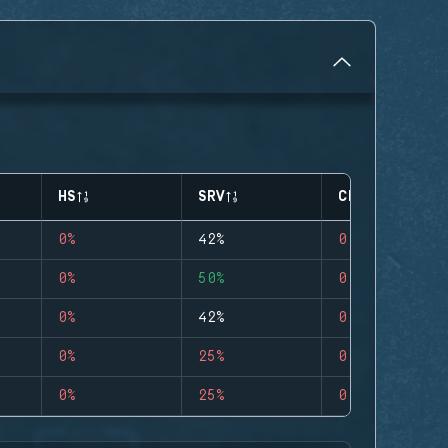
HS
SRV
CLUTCHES
0%
42%
0
0%
50%
0
0%
42%
0
0%
25%
0
0%
25%
0