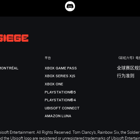
平台
《彩虹六号》电
MONTRÉAL
XBOX GAME PASS
全球赛区规
XBOX SERIES X|S
行为准则
XBOX ONE
PLAYSTATION®5
PLAYSTATION®4
UBISOFT CONNECT
AMAZON LUNA
soft Entertainment. All Rights Reserved. Tom Clancy’s, Rainbow Six, the Soldier 
nd the Ubisoft logo are registered or unregistered trademarks of Ubisoft Enterta