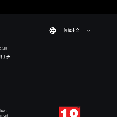
简体中文
竞规则
则手册
Icon,
inment