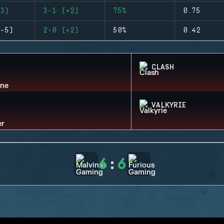
3)
3-1 (+2)
75%
0.75
-5)
2-0 (+2)
50%
0.42
CLASH
VALKYRIE
6
:
6