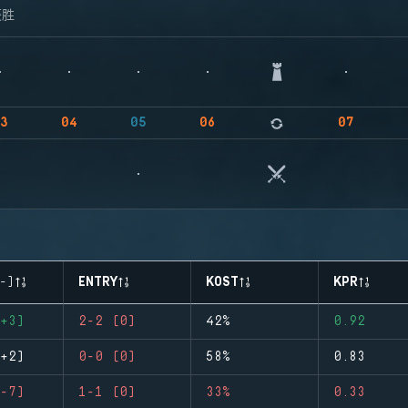
获胜
3
04
05
06
07
-)
ENTRY
KOST
KPR
+3)
2-2 (0)
42%
0.92
+2)
0-0 (0)
58%
0.83
-7)
1-1 (0)
33%
0.33