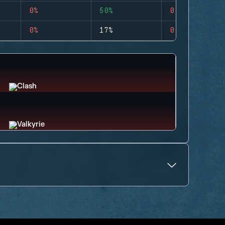
0%
50%
0
0%
17%
0