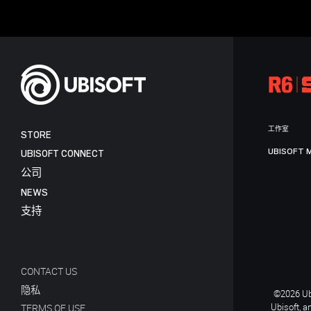
工作室
STORE
UBISOFT 
UBISOFT CONNECT
公司
NEWS
支持
CONTACT US
隐私
©2026 Ubi
Ubisoft, a
TERMS OF USE