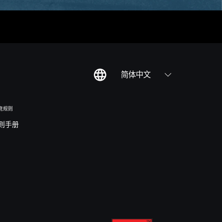
简体中文
竞规则
则手册