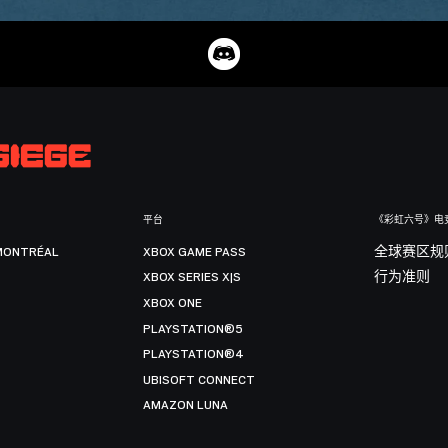
平台
《彩虹六号》电
MONTRÉAL
XBOX GAME PASS
全球赛区规
XBOX SERIES X|S
行为准则
XBOX ONE
PLAYSTATION®5
PLAYSTATION®4
UBISOFT CONNECT
AMAZON LUNA