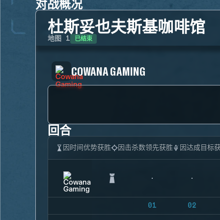
对战概况
杜斯妥也夫斯基咖啡馆
已结束
地图
1
COWANA GAMING
回合
因时间优势获胜
因击杀数领先获胜
因达成目标
01
02