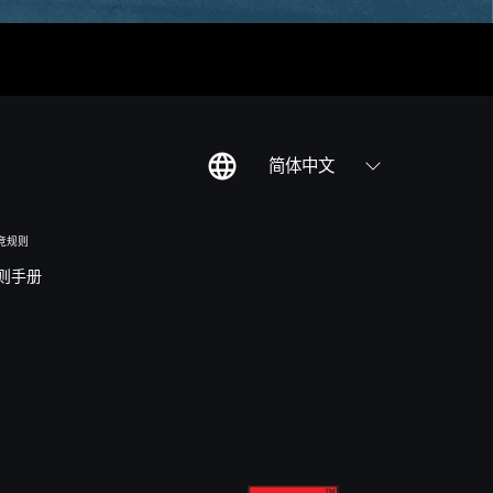
简体中文
竞规则
则手册