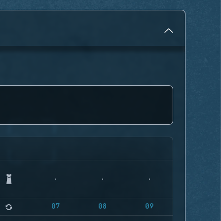
07
08
09