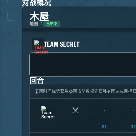
对战概况
木屋
已结束
地图
1
TEAM SECRET
回合
因时间优势获胜
因击杀数领先获胜
因达成目标
01
02