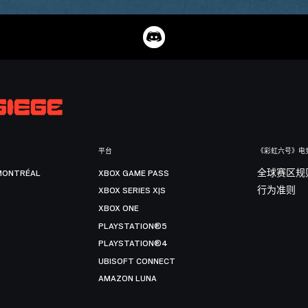
平台
《彩虹六号》电
MONTRÉAL
XBOX GAME PASS
全球赛区规
XBOX SERIES X|S
行为准则
XBOX ONE
PLAYSTATION®5
PLAYSTATION®4
UBISOFT CONNECT
AMAZON LUNA