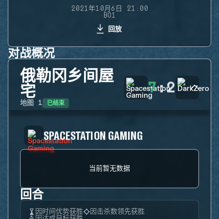
2021年10月6日 21:00
BO1
回放
对战概况
俄勒冈乡间屋
7
:
2
宅
已结束
地图
1
SPACESTATION GAMING
当前暂无数据
回合
因时间优势获胜
因击杀数领先获胜
因达成目标获胜