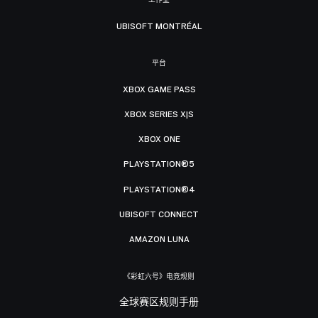
UBISOFT MONTRÉAL
平台
XBOX GAME PASS
XBOX SERIES X|S
XBOX ONE
PLAYSTATION®5
PLAYSTATION®4
UBISOFT CONNECT
AMAZON LUNA
《彩虹六号》电竞规则
全球赛区规则手册