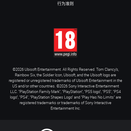
行为准则
©2026 Ubisoft Entertainment. All Rights Reserved. Tom Clancy’s,
Rainbow Six, the Soldier Icon, Ubisoft, and the Ubisoft logo are
registered or unregistered trademarks of Ubisoft Entertainment in the
US and/or other countries. ©2026 Sony Interactive Entertainment
LLC. "PlayStation Family Mark", "PlayStation", "PS5 logo", "PS5", "PS4
logo", "PS4", "PlayStation Shapes Logo" and "Play Has No Limits" are
registered trademarks or trademarks of Sony Interactive
Entertainment Inc.