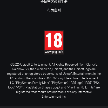
全球赛区规则手册
行为准则
©2026 Ubisoft Entertainment. All Rights Reserved. Tom Clancy’s,
Rainbow Six, the Soldier Icon, Ubisoft, and the Ubisoft logo are
registered or unregistered trademarks of Ubisoft Entertainment in the
US and/or other countries. ©2026 Sony Interactive Entertainment
LLC. "PlayStation Family Mark", "PlayStation", "PS5 logo", "PS5", "PS4
logo", "PS4", "PlayStation Shapes Logo" and "Play Has No Limits" are
registered trademarks or trademarks of Sony Interactive
Entertainment Inc.