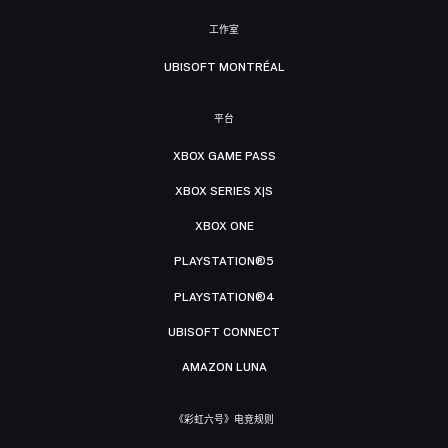
工作室
UBISOFT MONTRÉAL
平台
XBOX GAME PASS
XBOX SERIES X|S
XBOX ONE
PLAYSTATION®5
PLAYSTATION®4
UBISOFT CONNECT
AMAZON LUNA
《彩虹六号》电竞规则