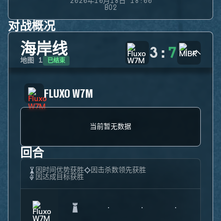
2020年10月18日 18:00
BO2
对战概况
海岸线
3
:
7
已结束
地图
1
FLUXO W7M
当前暂无数据
回合
因时间优势获胜
因击杀数领先获胜
因达成目标获胜