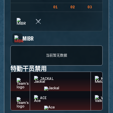
01
02
03
04
MIBR
当前暂无数据
特勤干员禁用
JACKAL
MELUS
ACE
VALKY