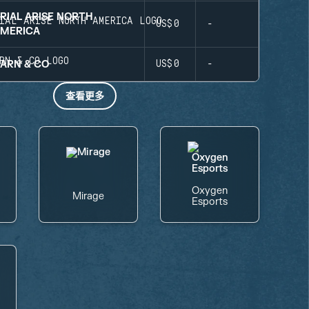
RIAL ARISE NORTH
US$0
-
MERICA
ARN & CO
US$0
-
查看更多
Oxygen
Mirage
Esports