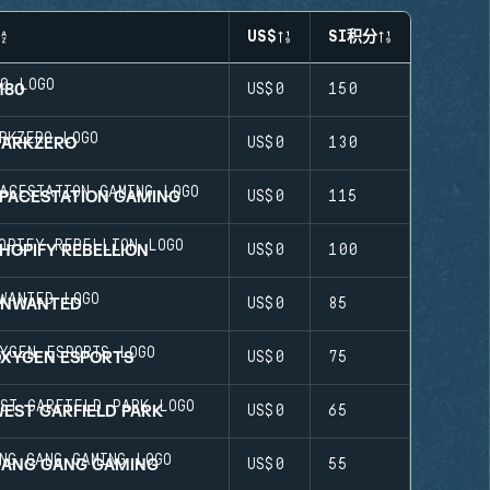
US$
SI积分
M80
US$0
150
DARKZERO
US$0
130
PACESTATION GAMING
US$0
115
HOPIFY REBELLION
US$0
100
UNWANTED
US$0
85
XYGEN ESPORTS
US$0
75
EST GARFIELD PARK
US$0
65
ANG GANG GAMING
US$0
55