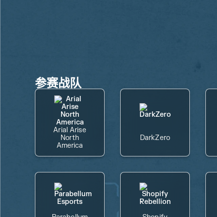
参赛战队
Arial Arise
North
DarkZero
America