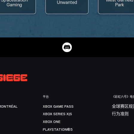
Spacestation
West Garfield
Unwanted
Gaming
Park
平台
《彩虹六号》电
MONTRÉAL
XBOX GAME PASS
全球赛区规
XBOX SERIES X|S
行为准则
XBOX ONE
PLAYSTATION®5