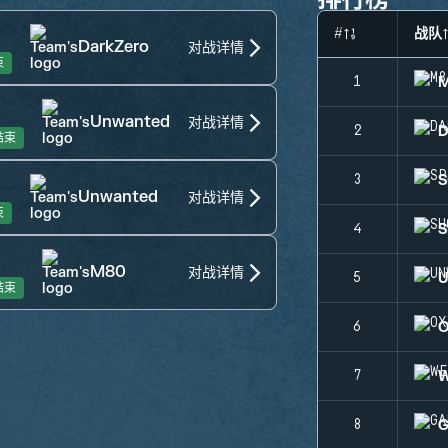
#
战队
DarkZero
对战详情
束
1
0
Unwanted
对战详情
2
结束
S
3
Unwanted
对战详情
束
S
4
2
M80
对战详情
5
结束
O
6
W
7
G
8