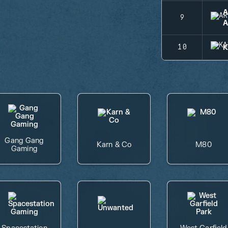
A
9
A
K
10
Gang Gang
Karn & Co
M80
Gaming