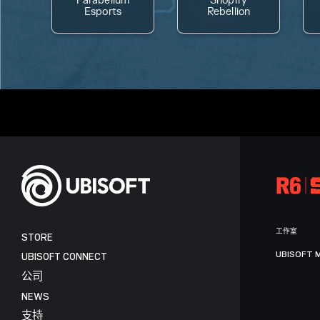
Parabellum
Shopify
Esports
Rebellion
工作室
STORE
UBISOFT 
UBISOFT CONNECT
公司
NEWS
支持