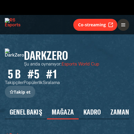
Co-streaming
DARKZERO
Şu anda oynanıyor
:
Esports World Cup
5 B
#5
#1
Takipçiler
Popülerlik
Sıralama
Takip et
GENEL BAKIŞ
MAĞAZA
KADRO
ZAMAN Ç