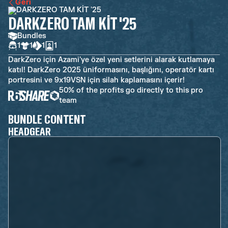
Geri
DARKZERO TAM KİT '25
Bundles
1
1
1
1
DarkZero için Azami'ye özel yeni setlerini alarak kutlamaya
katıl! DarkZero 2025 üniformasını, başlığını, operatör kartı
portresini ve 9x19VSN için silah kaplamasını içerir!
50% of the profits go directly to this pro
team
BUNDLE CONTENT
HEADGEAR