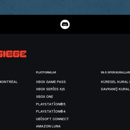
PLATFORMLAR
R6 E-SPOR KURALLAR
MONTRÉAL
XBOX GAME PASS
KÜRESEL KURAL 
XBOX SERIES X|S
DAVRANIŞ KURAL
XBOX ONE
PLAYSTATION®5
PLAYSTATION®4
UBISOFT CONNECT
AMAZON LUNA