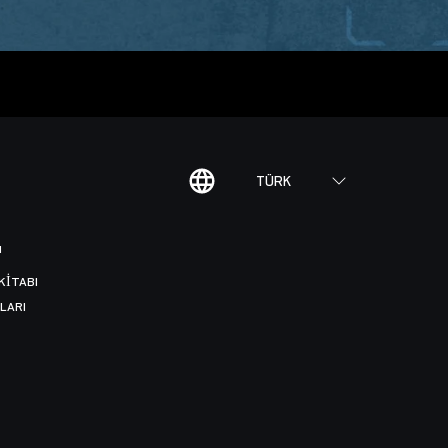
TÜRK
I
KITABI
LARI