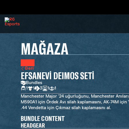
MAĞAZA
Geri
EFSANEVİ DEIMOS SETİ
Bundles
1
1
3
1
1
Manchester Major '24 uğurluğunu, Manchester Anıları ‘2
M590A1 için Ördek Avı silah kaplamasını, AK-74M için 
.44 Vendetta için Çıkmaz silah kaplamasını al.
BUNDLE CONTENT
HEADGEAR