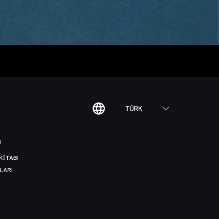
TÜRK
I
KITABI
LARI