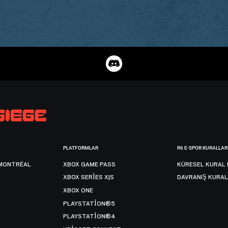
PLATFORMLAR
R6 E-SPOR KURALLAR
MONTRÉAL
XBOX GAME PASS
KÜRESEL KURAL 
XBOX SERIES X|S
DAVRANIŞ KURAL
XBOX ONE
PLAYSTATION®5
PLAYSTATION®4