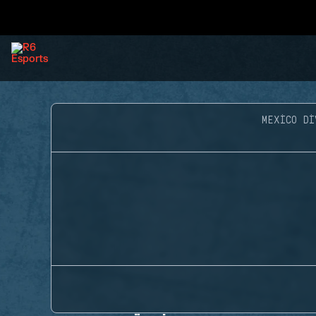
MEXICO DI