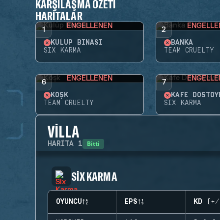
KARŞILAŞMA ÖZETI
HARITALAR
ENGELLENEN
ENGELLE
1
2
KULÜP BINASI
BANKA
SIX KARMA
TEAM CRUELTY
ENGELLENEN
ENGELLE
6
7
KÖŞK
KAFE DOSTOY
TEAM CRUELTY
SIX KARMA
VILLA
Bitti
HARITA
1
SIX KARMA
OYUNCU
EPS
KD (+/