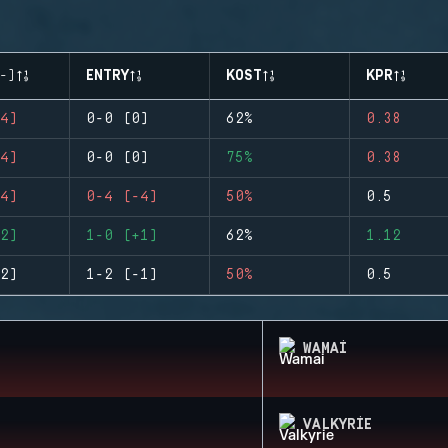
-)
ENTRY
KOST
KPR
4)
0-0 (0)
62%
0.38
4)
0-0 (0)
75%
0.38
4)
0-4 (-4)
50%
0.5
2)
1-0 (+1)
62%
1.12
2)
1-2 (-1)
50%
0.5
WAMAI
VALKYRIE