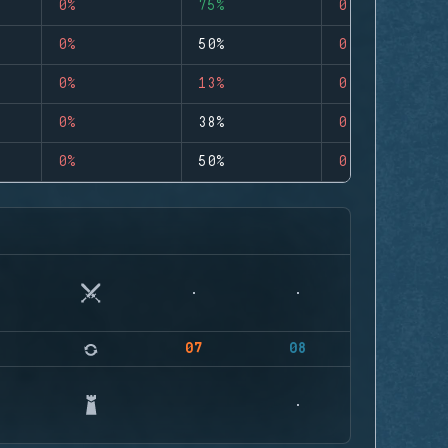
0%
75%
0
0%
50%
0
0%
13%
0
0%
38%
0
0%
50%
0
07
08