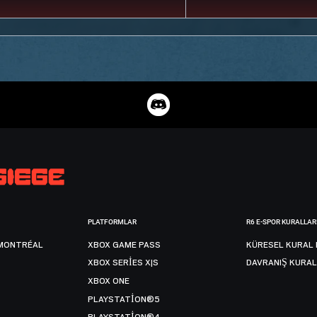
PLATFORMLAR
R6 E-SPOR KURALLAR
MONTRÉAL
XBOX GAME PASS
KÜRESEL KURAL 
XBOX SERIES X|S
DAVRANIŞ KURAL
XBOX ONE
PLAYSTATION®5