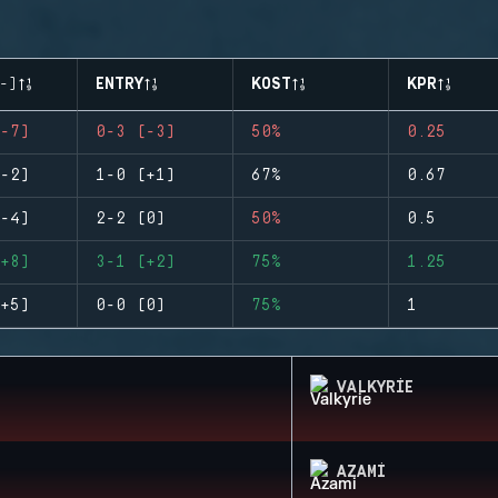
-)
ENTRY
KOST
KPR
-7)
0-3 (-3)
50%
0.25
-2)
1-0 (+1)
67%
0.67
-4)
2-2 (0)
50%
0.5
+8)
3-1 (+2)
75%
1.25
+5)
0-0 (0)
75%
1
VALKYRIE
AZAMI