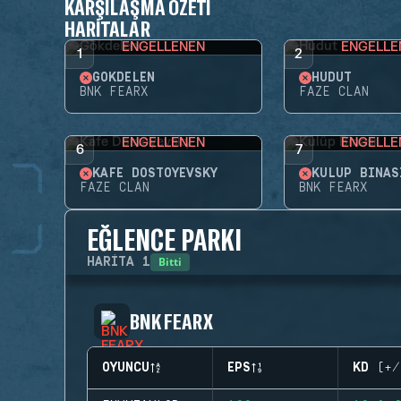
KARŞILAŞMA ÖZETI
HARITALAR
ENGELLENEN
ENGELLE
1
2
GÖKDELEN
HUDUT
BNK FEARX
FAZE CLAN
ENGELLENEN
ENGELLE
6
7
KAFE DOSTOYEVSKY
KULÜP BINAS
FAZE CLAN
BNK FEARX
EĞLENCE PARKI
Bitti
HARITA
1
BNK FEARX
OYUNCU
EPS
KD (+/