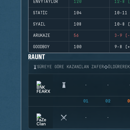
ENVYTAYLOR
120
12-8 (
STATIC
104
10-11 
SYAIL
108
10-8 (
ARUKAZE
56
3-9 (-
GOODBOY
100
9-8 (+
RAUNT
SÜREYE GÖRE KAZANILAN ZAFER
ÖLDÜRERE
01
02
0