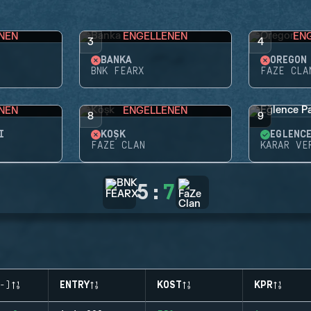
NEN
ENGELLENEN
EN
3
4
BANKA
OREGON
BNK FEARX
FAZE CLA
NEN
ENGELLENEN
8
9
I
KÖŞK
EĞLENC
FAZE CLAN
KARAR VE
5
:
7
-)
ENTRY
KOST
KPR