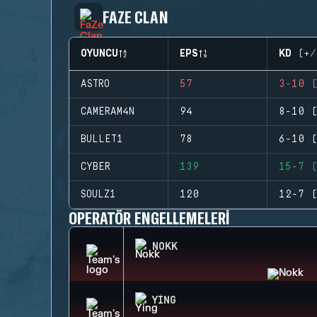
FAZE CLAN
OYUNCU
EPS
KD (+/
ASTRO
57
3-10 (
CAMERAM4N
94
8-10 (
BULLET1
78
6-10 (
CYBER
139
15-7 (
SOULZ1
120
12-7 (
OPERATÖR ENGELLEMELERI
NOKK
YING