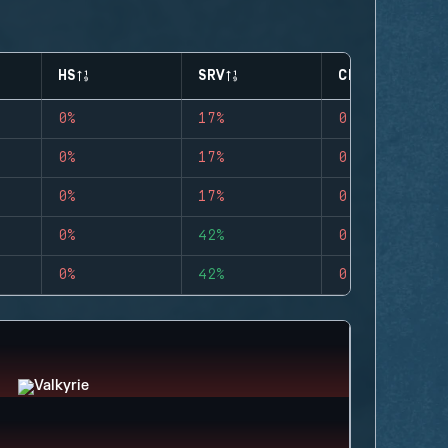
HS
SRV
CLUTCHES
0%
17%
0
0%
17%
0
0%
17%
0
0%
42%
0
0%
42%
0