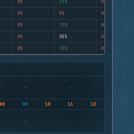
0%
33%
0
0%
8%
0
0%
33%
0
0%
25%
0
0%
33%
0
08
09
10
11
12