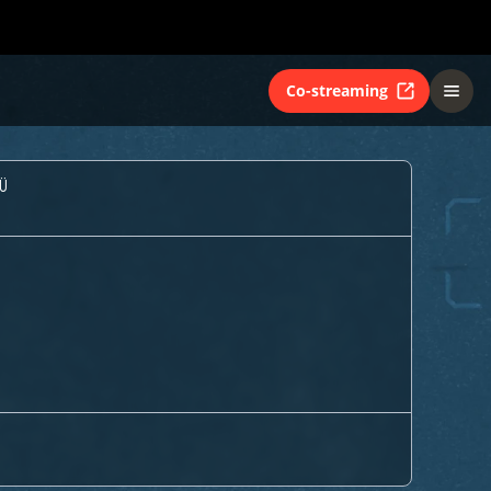
Co-streaming
Ü