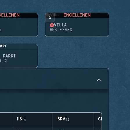
GELLENEN
ENGELLENEN
5
VILLA
N
BNK FEARX
E PARKI
RICI
HS
SRV
CLUTCHES