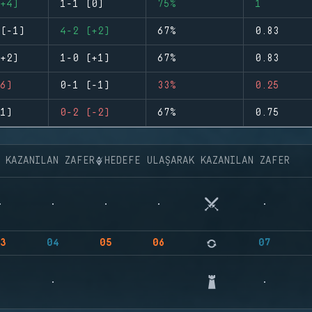
+4)
1-1 (0)
75%
1
(-1)
4-2 (+2)
67%
0.83
+2)
1-0 (+1)
67%
0.83
6)
0-1 (-1)
33%
0.25
1)
0-2 (-2)
67%
0.75
K KAZANILAN ZAFER
HEDEFE ULAŞARAK KAZANILAN ZAFER
3
04
05
06
07