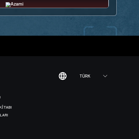
TÜRK
I
KITABI
LARI