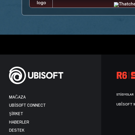
STÜDYOLAR
MAĞAZA
UBISOFT 
UBISOFT CONNECT
ŞİRKET
HABERLER
DESTEK