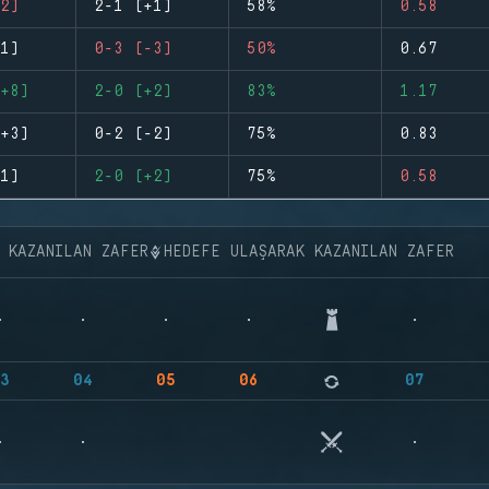
2)
2-1 (+1)
58%
0.58
1)
0-3 (-3)
50%
0.67
+8)
2-0 (+2)
83%
1.17
+3)
0-2 (-2)
75%
0.83
1)
2-0 (+2)
75%
0.58
K KAZANILAN ZAFER
HEDEFE ULAŞARAK KAZANILAN ZAFER
3
04
05
06
07