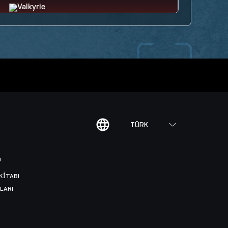
TÜRK
I
KITABI
LARI