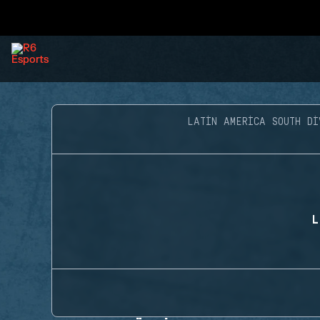
LATIN AMERICA SOUTH DI
L