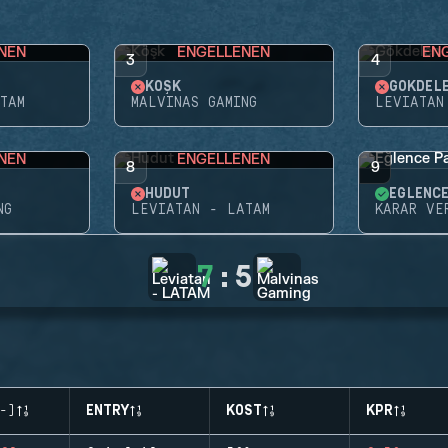
NEN
ENGELLENEN
EN
3
4
KÖŞK
GÖKDEL
TAM
MALVINAS GAMING
LEVIATAN
NEN
ENGELLENEN
8
9
HUDUT
EĞLENC
NG
LEVIATAN - LATAM
KARAR VE
7
:
5
-)
ENTRY
KOST
KPR