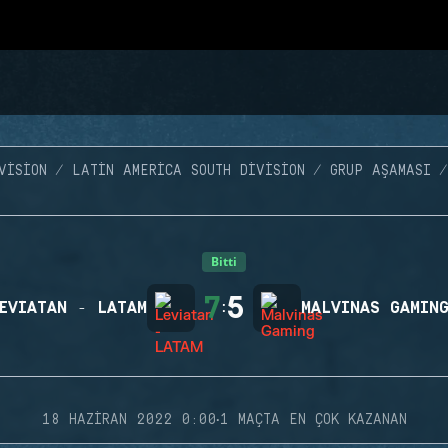
VISION
LATIN AMERICA SOUTH DIVISION
GRUP AŞAMASI
Bitti
7
5
EVIATAN - LATAM
:
MALVINAS GAMIN
·
18 HAZIRAN 2022 0:00
1 MAÇTA EN ÇOK KAZANAN