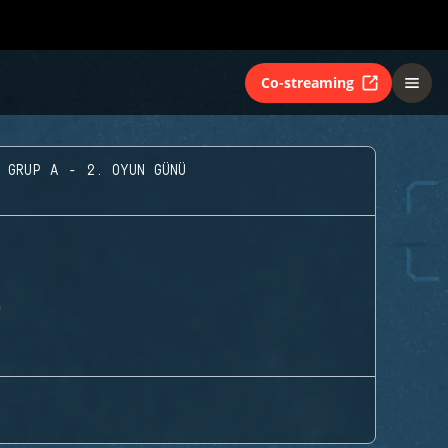
Co-streaming
GRUP A - 2. OYUN GÜNÜ
G