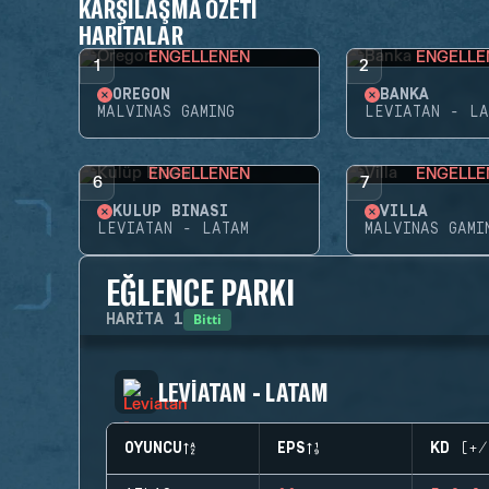
KARŞILAŞMA ÖZETI
HARITALAR
ENGELLENEN
ENGELLE
1
2
OREGON
BANKA
MALVINAS GAMING
LEVIATAN - LA
ENGELLENEN
ENGELLE
6
7
KULÜP BINASI
VILLA
LEVIATAN - LATAM
MALVINAS GAMI
EĞLENCE PARKI
Bitti
HARITA
1
LEVIATAN - LATAM
OYUNCU
EPS
KD (+/