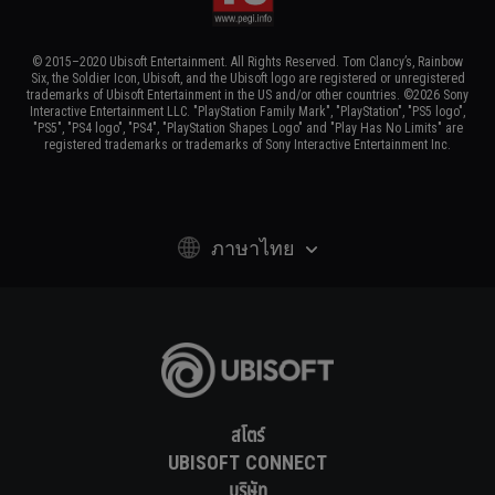
© 2015–2020 Ubisoft Entertainment. All Rights Reserved. Tom Clancy’s, Rainbow
Six, the Soldier Icon, Ubisoft, and the Ubisoft logo are registered or unregistered
trademarks of Ubisoft Entertainment in the US and/or other countries. ©2026 Sony
Interactive Entertainment LLC. "PlayStation Family Mark", "PlayStation", "PS5 logo",
"PS5", "PS4 logo", "PS4", "PlayStation Shapes Logo" and "Play Has No Limits" are
registered trademarks or trademarks of Sony Interactive Entertainment Inc.
ภาษาไทย
สโตร์
UBISOFT CONNECT
บริษัท