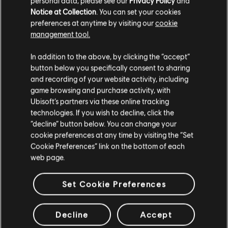
personal data, please see our
Privacy Policy
and
Notice at Collection
. You can set your cookies
รีมาสเตอร์เจ้าหน้าที่: Dokkaebi (รับ 600 เครดิต R6 หากคุณ
preferences at anytime by visiting our
cookie
management tool.
เป็นเจ้าของอยู่ก่อนแล้ว)
3 บันเดิลเจ้าหน้าที่: Fuze, Aruni and Rauora
In addition to the above, by clicking the “accept”
1 บันเดิลซิกเนเจอร์
button below you specifically consent to sharing
18 สกินอาวุธ
and recording of your website activity, including
20 แพ็คเดลต้า
game browsing and purchase activity, with
10 แพ็คอัลฟ่า
Ubisoft’s partners via these online tracking
2 แพ็ค Black Ice
technologies. If you wish to decline, click the
“decline” button below. You can change your
600 เครดิต R6 เพิ่มเติมพิเศษ
cookie preferences at any time by visiting the “Set
ส่วนลด 10% สำหรับทุกไอเทมจากร้านค้าในเกม
Cookie Preferences” link on the bottom of each
web page.
Set Cookie Preferences
MEMBERSHIP
Decline
Accept