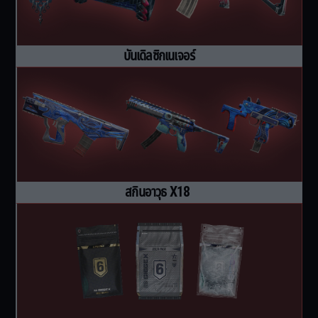
บันเดิลซิกเนเจอร์
สกินอาวุธ X18 