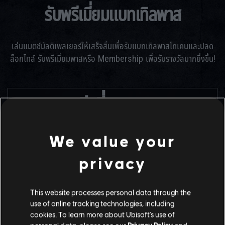
รับพรีเมี่ยมแบทเทิลพาส
เล่นแมตช์มัลติเพลเยอร์ให้เสร็จสิ้นเพื่อรับแบทเทิลพาสโทเคนและปลด
ล็อกไทล์ รับพรีเมี่ยมพาสหรือ Membership เพื่อรับรางวัลมากยิ่งขึ้น!
พรีเมี่ยมพาส
We value your
ซื้อด้วยเครดิต R6
1200
privacy
This website processes personal data through the
use of online tracking technologies, including
cookies. To learn more about Ubisoft's use of