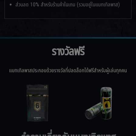
ส่วนลด 10% สำหรับร้านค้าในเกม (รวมอยู่ในแบทเทิลพาส)
รางวัลฟรี
แบทเทิลพาสประกอบด้วยรางวัลที่ปลดล็อกได้ฟรีสำหรับผู้เล่นทุกคน