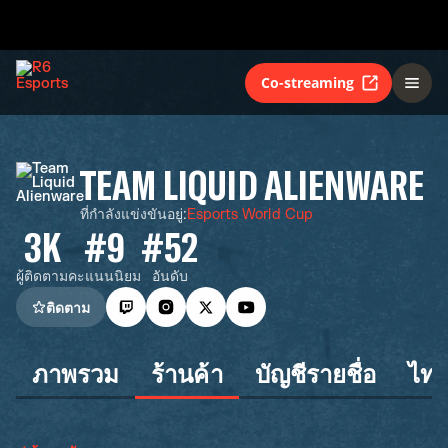
Co-streaming
TEAM LIQUID ALIENWARE
ที่กำลังแข่งขันอยู่
:
Esports World Cup
3K
#9
#52
ผู้ติดตาม
คะแนนนิยม
อันดับ
ติดตาม
ภาพรวม
ร้านค้า
บัญชีรายชื่อ
ไทม