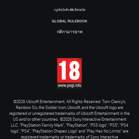
กฎข้อบังคับ R6 อีสปอร์ต
GLOBAL RULEBOOK
กติกามารยาท
©2026 Ubisoft Entertainment. All Rights Reserved. Tom Clancy’s,
Rainbow Six, the Soldier Icon, Ubisoft, and the Ubisoft logo are
registered or unregistered trademarks of Ubisoft Entertainment in the
US and/or other countries. ©2026 Sony Interactive Entertainment
LLC. "PlayStation Family Mark", "PlayStation", "PS5 logo", "PS5", "PS4
logo", "PS4", "PlayStation Shapes Logo" and "Play Has No Limits" are
registered trademarks or trademarks of Sony Interactive