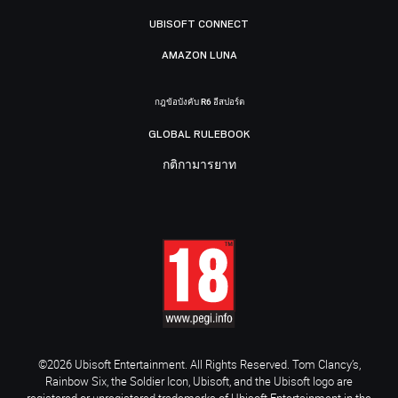
UBISOFT CONNECT
AMAZON LUNA
กฎข้อบังคับ R6 อีสปอร์ต
GLOBAL RULEBOOK
กติกามารยาท
©2026 Ubisoft Entertainment. All Rights Reserved. Tom Clancy’s,
Rainbow Six, the Soldier Icon, Ubisoft, and the Ubisoft logo are
registered or unregistered trademarks of Ubisoft Entertainment in the