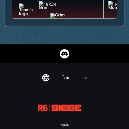
GRIM
MONTA
ไทย
สตูดิโอ