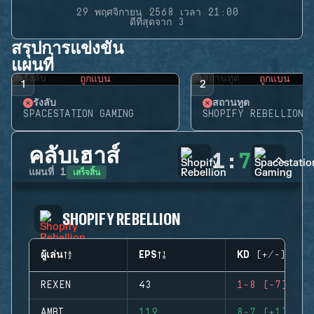
29 พฤศจิกายน 2568 เวลา 21:00
ดีที่สุดจาก 3
สรุปการแข่งขัน
แผนที่
ถูกแบน
ถูกแบน
1
2
รังลับ
สถานทูต
SPACESTATION GAMING
SHOPIFY REBELLION
คลับเฮาส์
1
:
7
เสร็จสิ้น
แผนที่
1
SHOPIFY REBELLION
ผู้เล่น
EPS
KD (+/-)
REXEN
43
1-8 (-7)
AMBI
119
8-7 (+1)