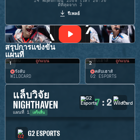
14 พฤศจิกายน 2568 เวลา 20:30
ดีที่สุดจาก 3
รีเพลย์
สรุปการแข่งขัน
แผนที่
ถูกแบน
ถูกแบน
1
2
รังลับ
คลับเฮาส์
WILDCARD
G2 ESPORTS
แล็บวิจัย
7
:
2
NIGHTHAVEN
เสร็จสิ้น
แผนที่
1
G2 ESPORTS