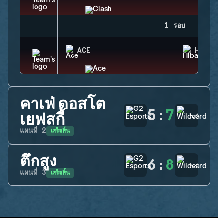
1 รอบ
ACE
HIBAN
คาเฟ่ ดอสโต
5
:
7
เยฟสกี้
เสร็จสิ้น
แผนที่
2
ตึกสูง
6
:
8
เสร็จสิ้น
แผนที่
3