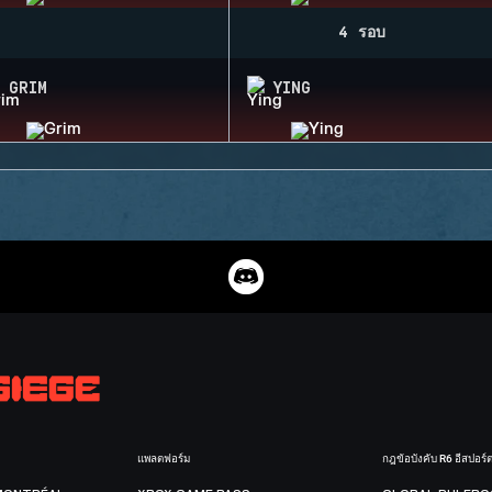
4 รอบ
GRIM
YING
แพลตฟอร์ม
กฎข้อบังคับ R6 อีสปอร์