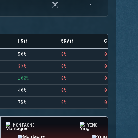
HS
SRV
CLUTCHES
50%
0%
0
33%
0%
0
100%
0%
0
40%
0%
0
75%
0%
0
MONTAGNE
YING