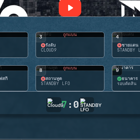
น
ถูกแบน
3
4
รังลับ
ชายแดน
CLOUD9
STANDBY 
น
ถูกแบน
8
9
สกี้
สถานทูต
ธนาคาร
STANDBY LFO
รอบตัดสิน
7
:
0