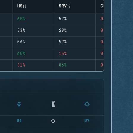
HS
SRV
CLUTCHES
60%
57%
0
33%
29%
0
56%
57%
0
60%
14%
0
31%
86%
0
06
07