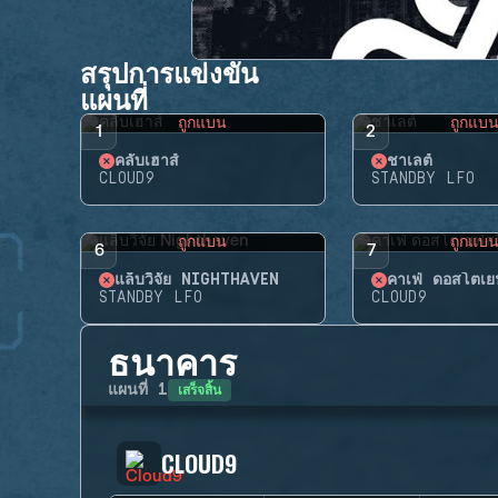
สรุปการแข่งขัน
แผนที่
ถูกแบน
ถูกแบ
1
2
คลับเฮาส์
ชาเลต์
CLOUD9
STANDBY LFO
ถูกแบน
ถูกแบ
6
7
แล็บวิจัย NIGHTHAVEN
คาเฟ่ ดอสโตเยฟ
STANDBY LFO
CLOUD9
ธนาคาร
เสร็จสิ้น
แผนที่
1
CLOUD9