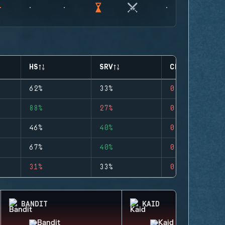
HS
SRV
CLUTCHES
62%
33%
0
88%
27%
0
46%
40%
0
67%
40%
0
31%
33%
0
BANDIT
KAID