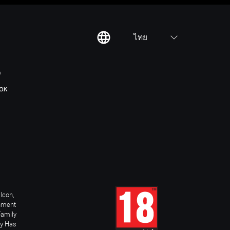
ไทย
ต
OK
Icon,
inment
Family
ay Has