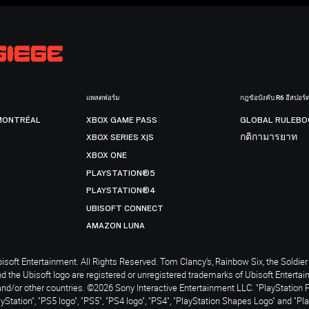
แพลตฟอร์ม
กฎข้อบังคับ R6 อีสปอร์
MONTRÉAL
XBOX GAME PASS
GLOBAL RULEBO
XBOX SERIES X|S
กติกามารยาท
XBOX ONE
PLAYSTATION®5
PLAYSTATION®4
UBISOFT CONNECT
AMAZON LUNA
soft Entertainment. All Rights Reserved. Tom Clancy’s, Rainbow Six, the Soldier 
nd the Ubisoft logo are registered or unregistered trademarks of Ubisoft Enterta
and/or other countries. ©2026 Sony Interactive Entertainment LLC. "PlayStation 
ayStation", "PS5 logo", "PS5", "PS4 logo", "PS4", "PlayStation Shapes Logo" and "Pl