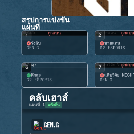
สรุปการแข่งขัน
แผนที่
ถูกแบน
ถูกแบ
1
2
รังลับ
ชายแดน
GEN.G
G2 ESPORTS
ถูกแบ
6
7
ตึกสูง
แล็บวิจัย NIG
G2 ESPORTS
GEN.G
คลับเฮาส์
เสร็จสิ้น
แผนที่
1
GEN.G