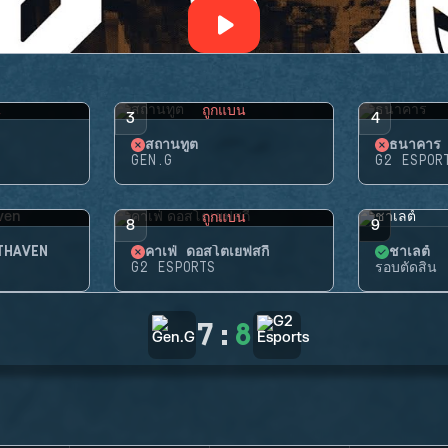
น
ถูกแบน
3
4
สถานทูต
ธนาคาร
GEN.G
G2 ESPOR
น
ถูกแบน
8
9
HTHAVEN
คาเฟ่ ดอสโตเยฟสกี้
ชาเลต์
G2 ESPORTS
รอบตัดสิน
7
:
8