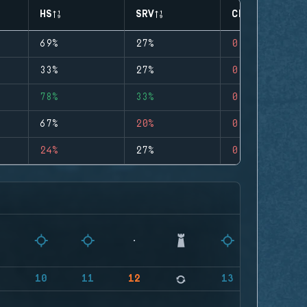
HS
SRV
CLUTCHES
69%
27%
0
33%
27%
0
78%
33%
0
67%
20%
0
24%
27%
0
9
10
11
12
13