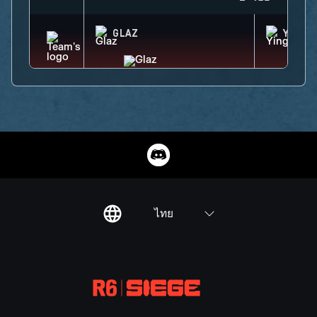
GLAZ
YING
ไทย