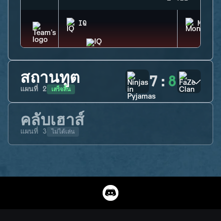
IQ
MONTA
สถานทูต
7
:
8
เสร็จสิ้น
แผนที่
2
คลับเฮาส์
ไม่ได้เล่น
แผนที่
3