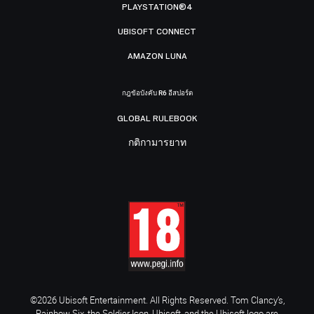
PLAYSTATION®4
UBISOFT CONNECT
AMAZON LUNA
กฎข้อบังคับ R6 อีสปอร์ต
GLOBAL RULEBOOK
กติกามารยาท
©2026 Ubisoft Entertainment. All Rights Reserved. Tom Clancy’s,
Rainbow Six, the Soldier Icon, Ubisoft, and the Ubisoft logo are