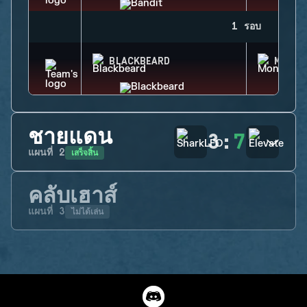
1 รอบ
BLACKBEARD
MONTA
ชายแดน
3
:
7
เสร็จสิ้น
แผนที่
2
คลับเฮาส์
ไม่ได้เล่น
แผนที่
3