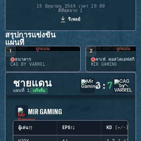
15 มิถุนายน 2568 เวลา 10:00
ดีที่สุดจาก 1
รีเพลย์
สรุปการแข่งขัน
แผนที่
ถูกแบน
ถูกแบน
1
2
ธนาคาร
คาเฟ่ ดอสโตเยฟสกี้
CAG BY VARREL
MIR GAMING
ชายแดน
3
:
7
เสร็จสิ้น
แผนที่
1
MIR GAMING
ผู้เล่น
EPS
KD (+/-)