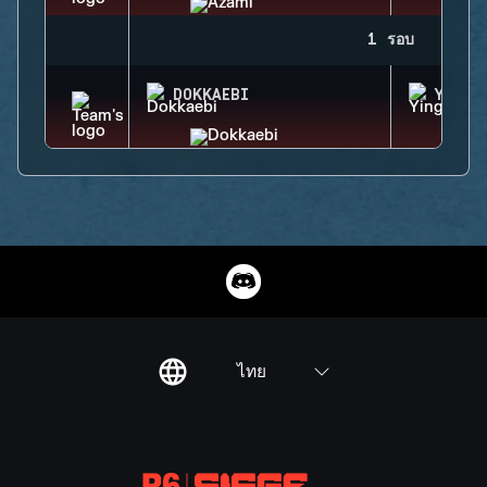
1 รอบ
DOKKAEBI
YING
ไทย