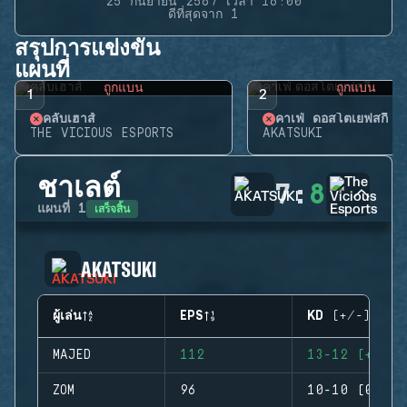
25 กันยายน 2567 เวลา 16:00
ดีที่สุดจาก 1
สรุปการแข่งขัน
แผนที่
ถูกแบน
ถูกแบน
1
2
คลับเฮาส์
คาเฟ่ ดอสโตเยฟสกี้
THE VICIOUS ESPORTS
AKATSUKI
ชาเลต์
7
:
8
เสร็จสิ้น
แผนที่
1
AKATSUKI
ผู้เล่น
EPS
KD (+/-)
MAJED
112
13-12 (+1)
ZOM
96
10-10 (0)