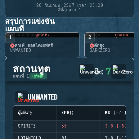
20 กันยายน 2567 เวลา 23:20
ดีที่สุดจาก 1
สรุปการแข่งขัน
แผนที่
ถูกแบน
ถูกแบน
1
2
คาเฟ่ ดอสโตเยฟสกี้
ตึกสูง
UNWANTED
DARKZERO
สถานทูต
3
:
7
เสร็จสิ้น
แผนที่
1
UNWANTED
ผู้เล่น
EPS
KD (+/-)
SPIRITZ
65
3-8 (-5)
HOTANCOLD
81
7-8 (-1)