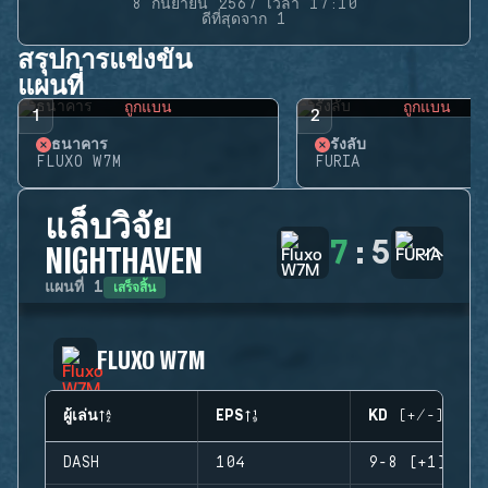
8 กันยายน 2567 เวลา 17:10
ดีที่สุดจาก 1
สรุปการแข่งขัน
แผนที่
ถูกแบน
ถูกแบน
1
2
ธนาคาร
รังลับ
FLUXO W7M
FURIA
แล็บวิจัย
7
:
5
NIGHTHAVEN
เสร็จสิ้น
แผนที่
1
FLUXO W7M
ผู้เล่น
EPS
KD (+/-)
DASH
104
9-8 (+1)