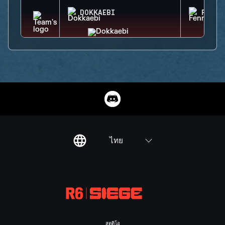
DOKKAEBI
FENRI
ไทย
สตูดิโอ