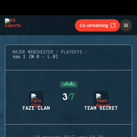
Co-streaming
MAJOR MANCHESTER
PLAYOFFS
รอบ 1 (W:0 - L:0)
เสร็จสิ้น
3
7
:
FAZE CLAN
TEAM SECRET