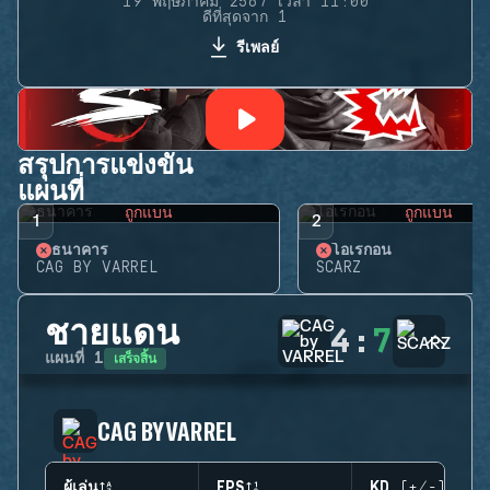
19 พฤษภาคม 2567 เวลา 11:00
ดีที่สุดจาก 1
รีเพลย์
สรุปการแข่งขัน
แผนที่
ถูกแบน
ถูกแบน
1
2
ธนาคาร
โอเรกอน
CAG BY VARREL
SCARZ
ชายแดน
4
:
7
เสร็จสิ้น
แผนที่
1
CAG BY VARREL
ผู้เล่น
EPS
KD (+/-)