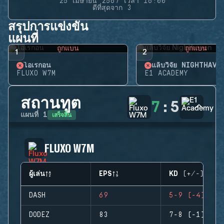
25 เมษายน 2567 เวลา 16:00
ดีที่สุดจาก 3
สรุปการแข่งขัน
แผนที่
ถูกแบน
ถูกแบน
1
2
โอเรกอน
แล็บวิจัย NIGHTHAVE
FLUXO W7M
E1 ACADEMY
สถานทูต
7
:
5
เสร็จสิ้น
แผนที่
1
FLUXO W7M
ผู้เล่น
EPS
KD (+/-)
DASH
69
5-9 (-4)
DODEZ
83
7-8 (-1)