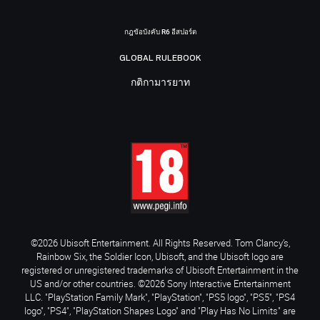
กฎข้อบังคับ R6 อีสปอร์ต
GLOBAL RULEBOOK
กติกามารยาท
©2026 Ubisoft Entertainment. All Rights Reserved. Tom Clancy’s,
Rainbow Six, the Soldier Icon, Ubisoft, and the Ubisoft logo are
registered or unregistered trademarks of Ubisoft Entertainment in the
US and/or other countries. ©2026 Sony Interactive Entertainment
LLC. "PlayStation Family Mark", "PlayStation", "PS5 logo", "PS5", "PS4
logo", "PS4", "PlayStation Shapes Logo" and "Play Has No Limits" are