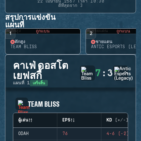
22 เมษายน 2567 เวลา 10:30
ดีที่สุดจาก 3
สรุปการแข่งขัน
แผนที่
ถูกแบน
ถูกแบน
1
2
ตึกสูง
ชายแดน
TEAM BLISS
ANTIC ESPORTS (LEG
คาเฟ่ ดอสโต
7
:
3
เยฟสกี้
เสร็จสิ้น
แผนที่
1
TEAM BLISS
ผู้เล่น
EPS
KD (+/-)
ODAH
76
4-6 (-2)