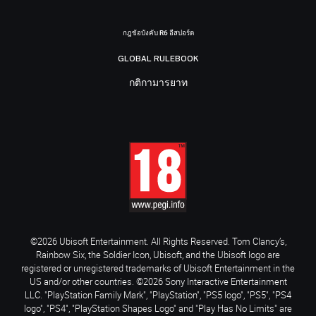
กฎข้อบังคับ R6 อีสปอร์ต
GLOBAL RULEBOOK
กติกามารยาท
©2026 Ubisoft Entertainment. All Rights Reserved. Tom Clancy’s,
Rainbow Six, the Soldier Icon, Ubisoft, and the Ubisoft logo are
registered or unregistered trademarks of Ubisoft Entertainment in the
US and/or other countries. ©2026 Sony Interactive Entertainment
LLC. "PlayStation Family Mark", "PlayStation", "PS5 logo", "PS5", "PS4
logo", "PS4", "PlayStation Shapes Logo" and "Play Has No Limits" are