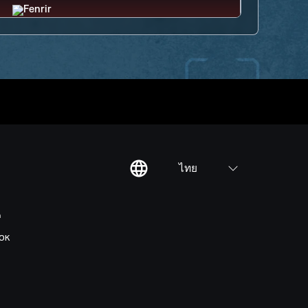
ไทย
ต
OK