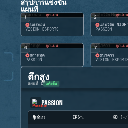
สรุปการแข่งขัน
แผนที่
ถูกแบน
ถูกแบ
1
2
โอเรกอน
แล็บวิจัย NIG
VISION ESPORTS
PASSION
ถูกแบน
ถูกแบ
6
7
สถานทูต
ธนาคาร
PASSION
VISION ESPORT
ตึกสูง
เสร็จสิ้น
แผนที่
1
PASSION
ผู้เล่น
EPS
KD (+/