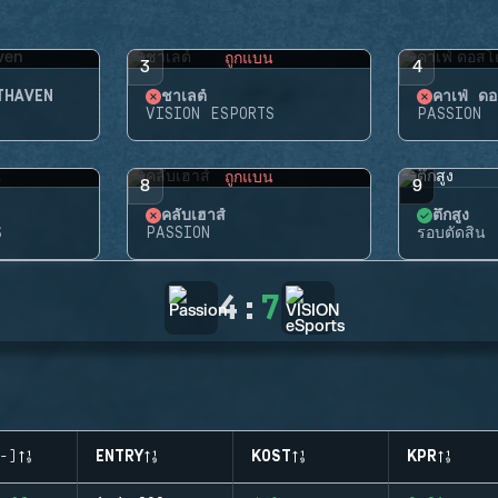
น
ถูกแบน
3
4
HTHAVEN
ชาเลต์
คาเฟ่ ดอ
VISION ESPORTS
PASSION
น
ถูกแบน
8
9
คลับเฮาส์
ตึกสูง
S
PASSION
รอบตัดสิน
4
:
7
-)
ENTRY
KOST
KPR