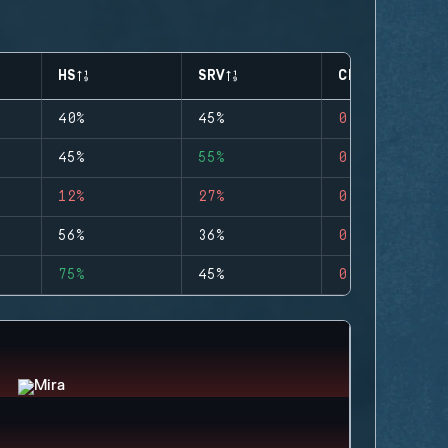
HS
SRV
CLUTCHES
40%
45%
0
45%
55%
0
12%
27%
0
56%
36%
0
75%
45%
0