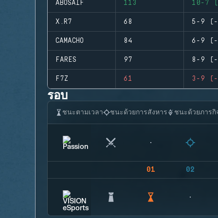
ABOSAIF
113
10-7 (
X.R7
68
5-9 (-
CAMACHO
84
6-9 (-
FARES
97
8-9 (-
F7Z
61
3-9 (-
รอบ
ชนะตามเวลา
ชนะด้วยการสังหาร
ชนะด้วยภารกิ
01
02