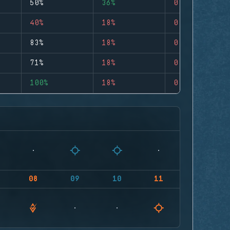
50%
36%
0
40%
18%
0
83%
18%
0
71%
18%
0
100%
18%
0
08
09
10
11